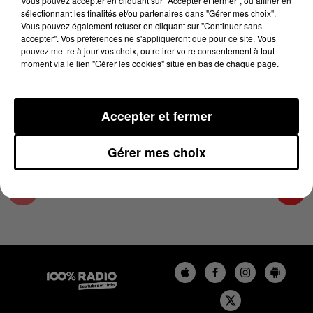
Vous pouvez accepter en cliquant sur "Accepter et fermer", ou affiner en
24 avril 2024 - 4 min 8 sec
sélectionnant les finalités et/ou partenaires dans "Gérer mes choix".
Vous pouvez également refuser en cliquant sur "Continuer sans
LES INFOS DE L'HÉRAULT DU 24/04/2024 À
accepter". Vos préférences ne s'appliqueront que pour ce site. Vous
08H30
pouvez mettre à jour vos choix, ou retirer votre consentement à tout
moment via le lien "Gérer les cookies" situé en bas de chaque page.
Podcasts infos de l'Hérault
Accepter et fermer
Gérer mes choix