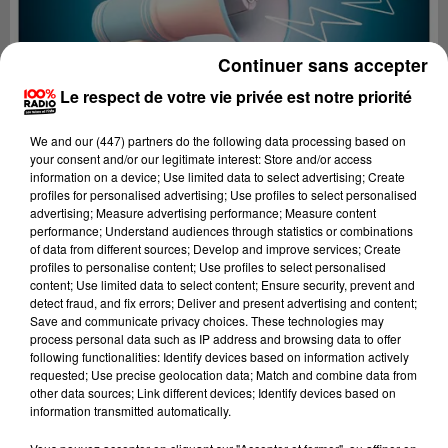
Continuer sans accepter
Le respect de votre vie privée est notre priorité
We and
our (447) partners
do the following data processing based on
your consent and/or our legitimate interest: Store and/or access
information on a device; Use limited data to select advertising; Create
profiles for personalised advertising; Use profiles to select personalised
advertising; Measure advertising performance; Measure content
performance; Understand audiences through statistics or combinations
of data from different sources; Develop and improve services; Create
profiles to personalise content; Use profiles to select personalised
content; Use limited data to select content; Ensure security, prevent and
Lecture (4 min 8 sec)
detect fraud, and fix errors; Deliver and present advertising and content;
Save and communicate privacy choices. These technologies may
process personal data such as IP address and browsing data to offer
following functionalities: Identify devices based on information actively
requested; Use precise geolocation data; Match and combine data from
100%
other data sources; Link different devices; Identify devices based on
information transmitted automatically.
100% Radio les infos de l'Hérault