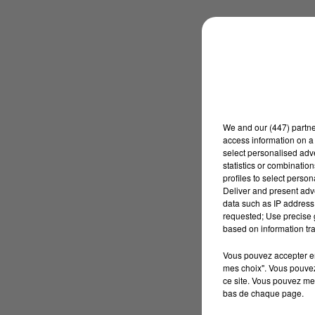
We and
our (447) partn
access information on a 
select personalised ad
statistics or combinatio
profiles to select person
Deliver and present adv
data such as IP address 
requested; Use precise g
based on information tra
Vous pouvez accepter en 
mes choix". Vous pouvez
ce site. Vous pouvez met
bas de chaque page.