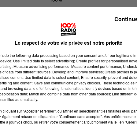
100% Radio les infos de l'Hérault
Continue
Le respect de votre vie privée est notre priorité
ers
do the following data processing based on your consent and/or our legitimate int
device; Use limited data to select advertising; Create profiles for personalised adver
vertising; Measure advertising performance; Measure content performance; Unders
ns of data from different sources; Develop and improve services; Create profiles to 
alised content; Use limited data to select content; Ensure security, prevent and detect
ertising and content; Save and communicate privacy choices. These technologies
and browsing data to offer following functionalities: Identify devices based on infor
eolocation data; Match and combine data from other data sources; Link different de
nsmitted automatically.
cliquant sur "Accepter et fermer", ou affiner en sélectionnant les finalités et/ou pa
 également refuser en cliquant sur "Continuer sans accepter". Vos préférences ne 
tre à jour vos choix, ou retirer votre consentement à tout moment via le lien "Gérer 