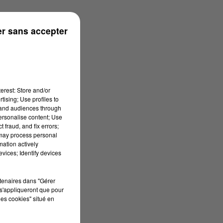
r sans accepter
erest: Store and/or
tising; Use profiles to
tand audiences through
personalise content; Use
 fraud, and fix errors;
 may process personal
mation actively
vices; Identify devices
rtenaires dans "Gérer
s'appliqueront que pour
les cookies" situé en