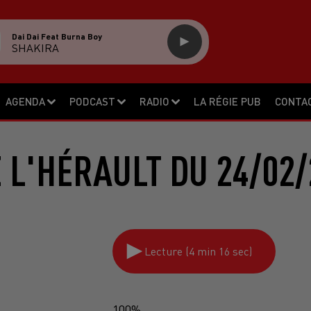
Dai Dai Feat Burna Boy
SHAKIRA
AGENDA
PODCAST
RADIO
LA RÉGIE PUB
CONTA
E L'HÉRAULT DU 24/02/
Lecture (4 min 16 sec)
100%