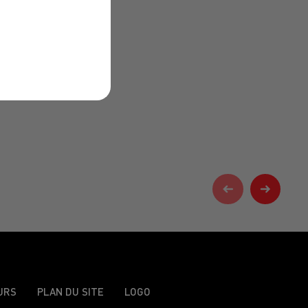
URS
PLAN DU SITE
LOGO