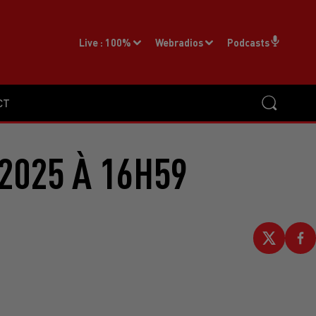
Live :
100%
Webradios
Podcasts
CT
2025 À 16H59