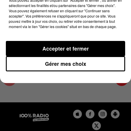
Vous pouvez accepter en cliquant sur "Accepter et fermer", ou affiner en
24 février 2025 - 4 min 24 sec
sélectionnant les finalités et/ou partenaires dans "Gérer mes choix".
Vous pouvez également refuser en cliquant sur "Continuer sans
LES INFOS DE L'HÉRAULT DU 24/02/2025 À
accepter". Vos préférences ne s'appliqueront que pour ce site. Vous
07H30
pouvez mettre à jour vos choix, ou retirer votre consentement à tout
moment via le lien "Gérer les cookies" situé en bas de chaque page.
Podcasts infos de l'Hérault
Accepter et fermer
Gérer mes choix