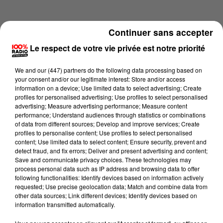
Continuer sans accepter
Le respect de votre vie privée est notre priorité
We and
our (447) partners
do the following data processing based on
your consent and/or our legitimate interest: Store and/or access
information on a device; Use limited data to select advertising; Create
profiles for personalised advertising; Use profiles to select personalised
advertising; Measure advertising performance; Measure content
performance; Understand audiences through statistics or combinations
of data from different sources; Develop and improve services; Create
profiles to personalise content; Use profiles to select personalised
content; Use limited data to select content; Ensure security, prevent and
Lecture (4 min 24 sec)
detect fraud, and fix errors; Deliver and present advertising and content;
Save and communicate privacy choices. These technologies may
process personal data such as IP address and browsing data to offer
following functionalities: Identify devices based on information actively
requested; Use precise geolocation data; Match and combine data from
100%
other data sources; Link different devices; Identify devices based on
information transmitted automatically.
100% Radio les infos de l'Hérault