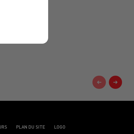
URS
PLAN DU SITE
LOGO