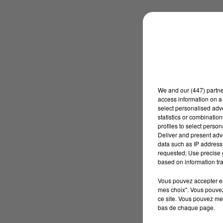
We and
our (447) partn
access information on a 
select personalised ad
statistics or combinatio
profiles to select person
Deliver and present adv
data such as IP address 
requested; Use precise g
based on information tra
Vous pouvez accepter en 
mes choix". Vous pouvez
ce site. Vous pouvez met
bas de chaque page.