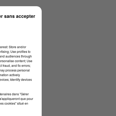
r sans accepter
erest: Store and/or
tising; Use profiles to
tand audiences through
personalise content; Use
 fraud, and fix errors;
 may process personal
mation actively
vices; Identify devices
rtenaires dans "Gérer
s'appliqueront que pour
les cookies" situé en