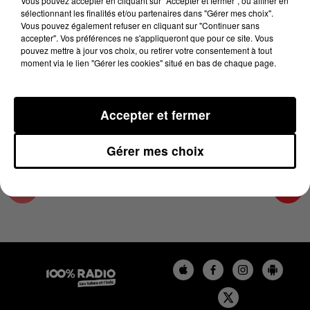
Vous pouvez accepter en cliquant sur "Accepter et fermer", ou affiner en
23 mai 2025 - 3 min 57 sec
sélectionnant les finalités et/ou partenaires dans "Gérer mes choix".
Vous pouvez également refuser en cliquant sur "Continuer sans
LES INFOS DE L'HÉRAULT DU 23/05/2025 À
accepter". Vos préférences ne s'appliqueront que pour ce site. Vous
17H59
pouvez mettre à jour vos choix, ou retirer votre consentement à tout
moment via le lien "Gérer les cookies" situé en bas de chaque page.
Podcasts infos de l'Hérault
Accepter et fermer
Gérer mes choix