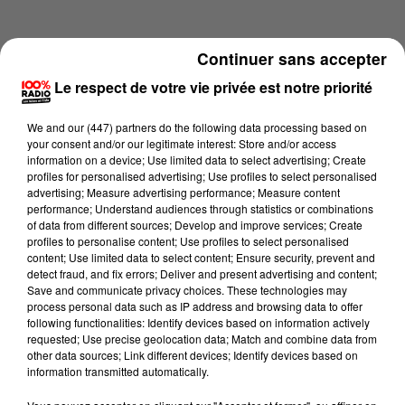
Continuer sans accepter
Le respect de votre vie privée est notre priorité
We and
our (447) partners
do the following data processing based on
your consent and/or our legitimate interest: Store and/or access
information on a device; Use limited data to select advertising; Create
profiles for personalised advertising; Use profiles to select personalised
advertising; Measure advertising performance; Measure content
performance; Understand audiences through statistics or combinations
of data from different sources; Develop and improve services; Create
profiles to personalise content; Use profiles to select personalised
content; Use limited data to select content; Ensure security, prevent and
Lecture (3 min 57 sec)
detect fraud, and fix errors; Deliver and present advertising and content;
Save and communicate privacy choices. These technologies may
process personal data such as IP address and browsing data to offer
following functionalities: Identify devices based on information actively
requested; Use precise geolocation data; Match and combine data from
100%
other data sources; Link different devices; Identify devices based on
information transmitted automatically.
100% Radio les infos de l'Hérault