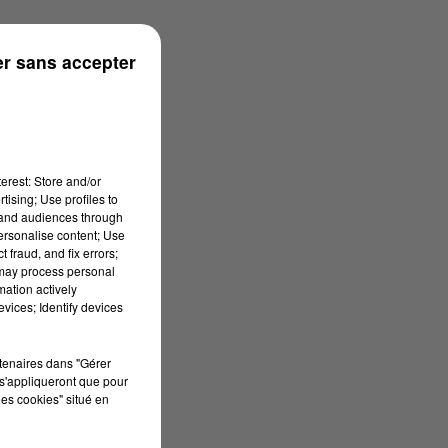
r sans accepter
erest: Store and/or
tising; Use profiles to
tand audiences through
personalise content; Use
 fraud, and fix errors;
 may process personal
mation actively
vices; Identify devices
rtenaires dans "Gérer
s'appliqueront que pour
les cookies" situé en