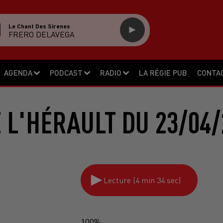
Le Chant Des Sirenes
FRERO DELAVEGA
AGENDA
PODCAST
RADIO
LA RÉGIE PUB
CONTA
E L'HÉRAULT DU 23/04/
Lecture (4 min 34 sec)
100%