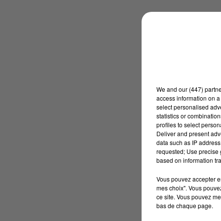
We and
our (447) partn
access information on a 
select personalised ad
statistics or combinatio
profiles to select person
Deliver and present adv
data such as IP address 
requested; Use precise g
based on information tra
Vous pouvez accepter en 
mes choix". Vous pouvez
ce site. Vous pouvez met
bas de chaque page.