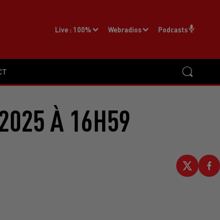
Live :
100%
Webradios
Podcasts
CT
2025 À 16H59