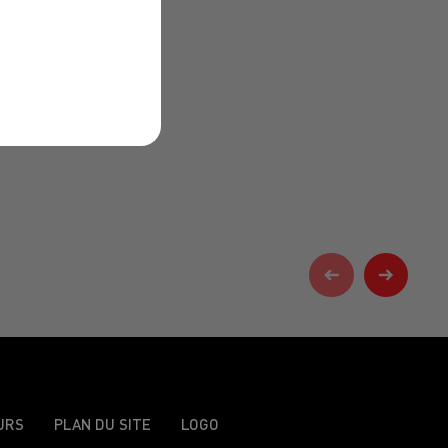
URS
PLAN DU SITE
LOGO