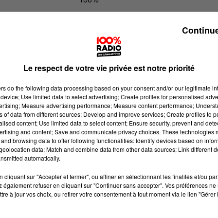
100% Radio les infos de l'Hérault
Continue
Le respect de votre vie privée est notre priorité
ers
do the following data processing based on your consent and/or our legitimate int
device; Use limited data to select advertising; Create profiles for personalised adver
vertising; Measure advertising performance; Measure content performance; Unders
ns of data from different sources; Develop and improve services; Create profiles to 
alised content; Use limited data to select content; Ensure security, prevent and detect
ertising and content; Save and communicate privacy choices. These technologies
and browsing data to offer following functionalities: Identify devices based on infor
eolocation data; Match and combine data from other data sources; Link different de
nsmitted automatically.
cliquant sur "Accepter et fermer", ou affiner en sélectionnant les finalités et/ou pa
 également refuser en cliquant sur "Continuer sans accepter". Vos préférences ne 
tre à jour vos choix, ou retirer votre consentement à tout moment via le lien "Gérer 