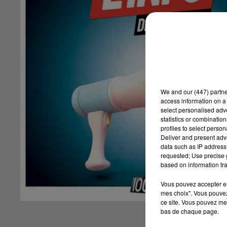
We and
our (447) partn
access information on a 
select personalised ad
statistics or combinatio
profiles to select person
Deliver and present adv
data such as IP address 
requested; Use precise g
based on information tra
Vous pouvez accepter en 
mes choix". Vous pouvez
ce site. Vous pouvez met
bas de chaque page.