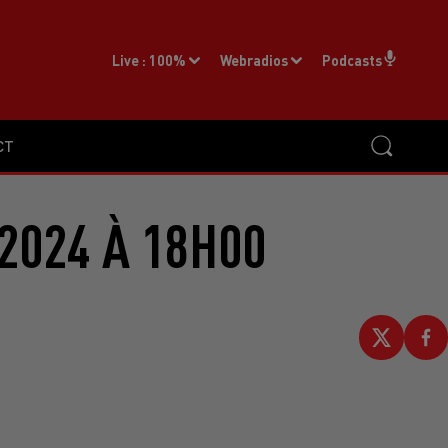
Live :
100%
Webradios
Podcasts
CT
2024 À 18H00