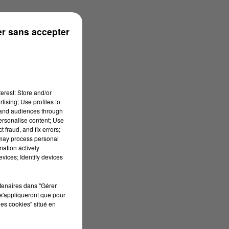
r sans accepter
erest: Store and/or
tising; Use profiles to
tand audiences through
personalise content; Use
 fraud, and fix errors;
 may process personal
mation actively
vices; Identify devices
rtenaires dans "Gérer
s'appliqueront que pour
les cookies" situé en