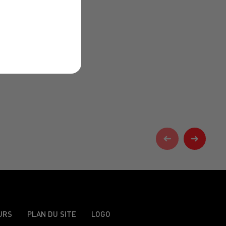
URS
PLAN DU SITE
LOGO