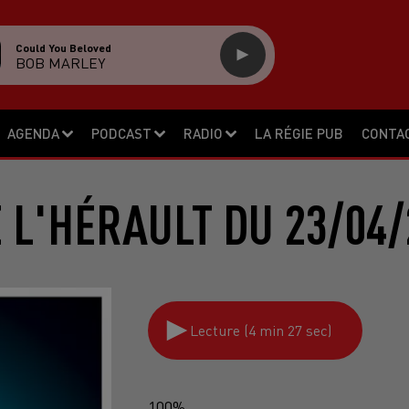
Could You Beloved
BOB MARLEY
AGENDA
PODCAST
RADIO
LA RÉGIE PUB
CONTA
E L'HÉRAULT DU 23/04/
Lecture (4 min 27 sec)
100%