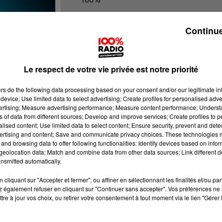
100% Radio les infos de l'Hérault
Continue
Le respect de votre vie privée est notre priorité
ers
do the following data processing based on your consent and/or our legitimate int
device; Use limited data to select advertising; Create profiles for personalised adver
vertising; Measure advertising performance; Measure content performance; Unders
ns of data from different sources; Develop and improve services; Create profiles to 
alised content; Use limited data to select content; Ensure security, prevent and detect
ertising and content; Save and communicate privacy choices. These technologies
and browsing data to offer following functionalities: Identify devices based on infor
eolocation data; Match and combine data from other data sources; Link different de
nsmitted automatically.
cliquant sur "Accepter et fermer", ou affiner en sélectionnant les finalités et/ou pa
 également refuser en cliquant sur "Continuer sans accepter". Vos préférences ne 
tre à jour vos choix, ou retirer votre consentement à tout moment via le lien "Gérer 