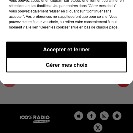
Vous pouvez accepter en cliquant sur "Accepter et fermer", ou affiner en
22 juin 2023 - 3 min 15 sec
sélectionnant les finalités et/ou partenaires dans "Gérer mes choix".
Vous pouvez également refuser en cliquant sur "Continuer sans
LES INFOS DE L'HÉRAULT DU 22/06/2023 À
accepter". Vos préférences ne s'appliqueront que pour ce site. Vous
12H00
pouvez mettre à jour vos choix, ou retirer votre consentement à tout
moment via le lien "Gérer les cookies" situé en bas de chaque page.
Podcasts infos de l'Hérault
Accepter et fermer
Gérer mes choix