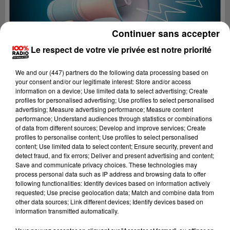
Continuer sans accepter
Le respect de votre vie privée est notre priorité
We and
our (447) partners
do the following data processing based on
your consent and/or our legitimate interest: Store and/or access
information on a device; Use limited data to select advertising; Create
profiles for personalised advertising; Use profiles to select personalised
advertising; Measure advertising performance; Measure content
performance; Understand audiences through statistics or combinations
of data from different sources; Develop and improve services; Create
profiles to personalise content; Use profiles to select personalised
content; Use limited data to select content; Ensure security, prevent and
Lecture (3 min 15 sec)
detect fraud, and fix errors; Deliver and present advertising and content;
Save and communicate privacy choices. These technologies may
process personal data such as IP address and browsing data to offer
following functionalities: Identify devices based on information actively
requested; Use precise geolocation data; Match and combine data from
100%
other data sources; Link different devices; Identify devices based on
information transmitted automatically.
100% radio les infos de l'Hérault