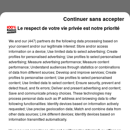
Continuer sans accepter
Le respect de votre vie privée est notre priorité
We and
our (447) partners
do the following data processing based on
your consent and/or our legitimate interest: Store and/or access
information on a device; Use limited data to select advertising; Create
profiles for personalised advertising; Use profiles to select personalised
advertising; Measure advertising performance; Measure content
performance; Understand audiences through statistics or combinations
of data from different sources; Develop and improve services; Create
profiles to personalise content; Use profiles to select personalised
content; Use limited data to select content; Ensure security, prevent and
Lecture (4 min 15 sec)
detect fraud, and fix errors; Deliver and present advertising and content;
Save and communicate privacy choices. These technologies may
process personal data such as IP address and browsing data to offer
following functionalities: Identify devices based on information actively
requested; Use precise geolocation data; Match and combine data from
100%
other data sources; Link different devices; Identify devices based on
information transmitted automatically.
100% Radio les infos de l'Hérault