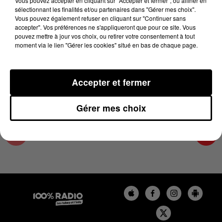
Vous pouvez accepter en cliquant sur "Accepter et fermer", ou affiner en
22 mai 2025 - 4 min 15 sec
sélectionnant les finalités et/ou partenaires dans "Gérer mes choix".
Vous pouvez également refuser en cliquant sur "Continuer sans
LES INFOS DE L'HÉRAULT DU 22/05/2025 À
accepter". Vos préférences ne s'appliqueront que pour ce site. Vous
08H01
pouvez mettre à jour vos choix, ou retirer votre consentement à tout
moment via le lien "Gérer les cookies" situé en bas de chaque page.
Podcasts infos de l'Hérault
Accepter et fermer
Gérer mes choix