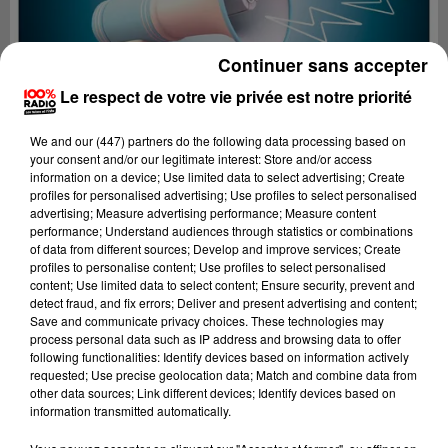
Continuer sans accepter
Le respect de votre vie privée est notre priorité
We and
our (447) partners
do the following data processing based on
your consent and/or our legitimate interest: Store and/or access
information on a device; Use limited data to select advertising; Create
profiles for personalised advertising; Use profiles to select personalised
advertising; Measure advertising performance; Measure content
performance; Understand audiences through statistics or combinations
of data from different sources; Develop and improve services; Create
profiles to personalise content; Use profiles to select personalised
content; Use limited data to select content; Ensure security, prevent and
Lecture (4 min 19 sec)
detect fraud, and fix errors; Deliver and present advertising and content;
Save and communicate privacy choices. These technologies may
process personal data such as IP address and browsing data to offer
following functionalities: Identify devices based on information actively
requested; Use precise geolocation data; Match and combine data from
100%
other data sources; Link different devices; Identify devices based on
information transmitted automatically.
100% Radio les infos de l'Hérault