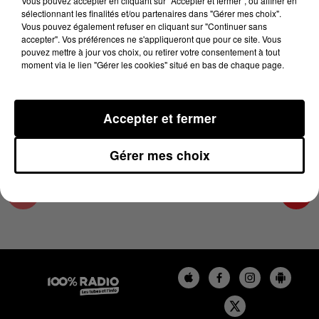
Vous pouvez accepter en cliquant sur "Accepter et fermer", ou affiner en
22 février 2024 - 4 min 19 sec
sélectionnant les finalités et/ou partenaires dans "Gérer mes choix".
Vous pouvez également refuser en cliquant sur "Continuer sans
LES INFOS DE L'HÉRAULT DU 22/02/2024 À
accepter". Vos préférences ne s'appliqueront que pour ce site. Vous
09H00
pouvez mettre à jour vos choix, ou retirer votre consentement à tout
moment via le lien "Gérer les cookies" situé en bas de chaque page.
Podcasts infos de l'Hérault
Accepter et fermer
Gérer mes choix