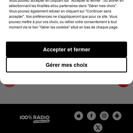
Vous pouvez accepter en cliquant sur "Accepter et fermer", ou affiner en
21 juillet 2023 - 4 min 15 sec
sélectionnant les finalités et/ou partenaires dans "Gérer mes choix".
Vous pouvez également refuser en cliquant sur "Continuer sans
LES INFOS DE L'HÉRAULT DU 21/07/2023 À
accepter". Vos préférences ne s'appliqueront que pour ce site. Vous
06H59
pouvez mettre à jour vos choix, ou retirer votre consentement à tout
moment via le lien "Gérer les cookies" situé en bas de chaque page.
Podcasts infos de l'Hérault
Accepter et fermer
Gérer mes choix