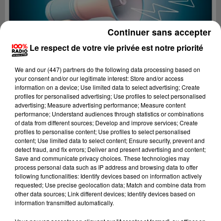
Continuer sans accepter
Le respect de votre vie privée est notre priorité
We and
our (447) partners
do the following data processing based on
your consent and/or our legitimate interest: Store and/or access
information on a device; Use limited data to select advertising; Create
profiles for personalised advertising; Use profiles to select personalised
advertising; Measure advertising performance; Measure content
performance; Understand audiences through statistics or combinations
of data from different sources; Develop and improve services; Create
profiles to personalise content; Use profiles to select personalised
content; Use limited data to select content; Ensure security, prevent and
Lecture (4 min 15 sec)
detect fraud, and fix errors; Deliver and present advertising and content;
Save and communicate privacy choices. These technologies may
process personal data such as IP address and browsing data to offer
following functionalities: Identify devices based on information actively
requested; Use precise geolocation data; Match and combine data from
100%
other data sources; Link different devices; Identify devices based on
information transmitted automatically.
100% Radio les infos de l'Hérault