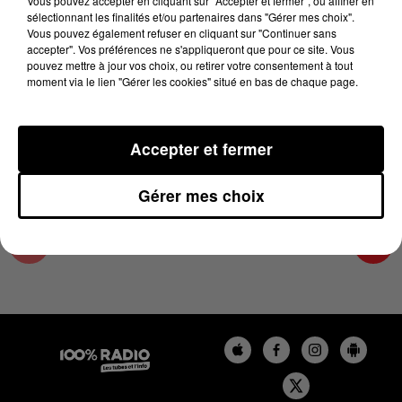
Vous pouvez accepter en cliquant sur "Accepter et fermer", ou affiner en
21 juin 2023 - 2 min 21 sec
sélectionnant les finalités et/ou partenaires dans "Gérer mes choix".
Vous pouvez également refuser en cliquant sur "Continuer sans
LES INFOS DE L'HÉRAULT DU 21/06/2023 À
accepter". Vos préférences ne s'appliqueront que pour ce site. Vous
15H00
pouvez mettre à jour vos choix, ou retirer votre consentement à tout
moment via le lien "Gérer les cookies" situé en bas de chaque page.
Podcasts infos de l'Hérault
Accepter et fermer
Gérer mes choix