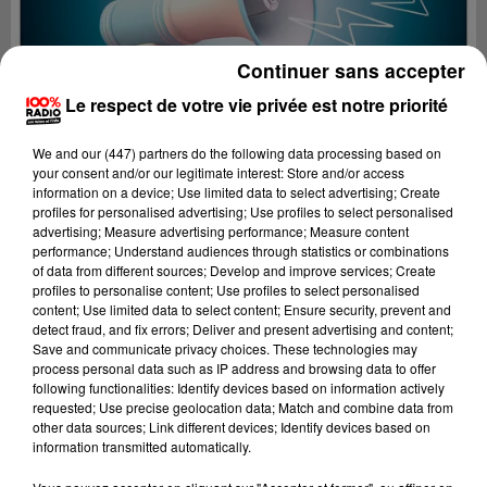
Continuer sans accepter
Le respect de votre vie privée est notre priorité
We and
our (447) partners
do the following data processing based on
your consent and/or our legitimate interest: Store and/or access
information on a device; Use limited data to select advertising; Create
profiles for personalised advertising; Use profiles to select personalised
advertising; Measure advertising performance; Measure content
performance; Understand audiences through statistics or combinations
of data from different sources; Develop and improve services; Create
profiles to personalise content; Use profiles to select personalised
content; Use limited data to select content; Ensure security, prevent and
Lecture (2 min 21 sec)
detect fraud, and fix errors; Deliver and present advertising and content;
Save and communicate privacy choices. These technologies may
process personal data such as IP address and browsing data to offer
following functionalities: Identify devices based on information actively
requested; Use precise geolocation data; Match and combine data from
100%
other data sources; Link different devices; Identify devices based on
information transmitted automatically.
100% radio les infos de l'Hérault