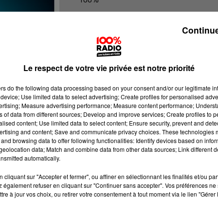
100% Radio les infos de l'Hérault
Continue
Le respect de votre vie privée est notre priorité
ers
do the following data processing based on your consent and/or our legitimate int
device; Use limited data to select advertising; Create profiles for personalised adver
vertising; Measure advertising performance; Measure content performance; Unders
ns of data from different sources; Develop and improve services; Create profiles to 
alised content; Use limited data to select content; Ensure security, prevent and detect
ertising and content; Save and communicate privacy choices. These technologies
and browsing data to offer following functionalities: Identify devices based on infor
eolocation data; Match and combine data from other data sources; Link different de
nsmitted automatically.
cliquant sur "Accepter et fermer", ou affiner en sélectionnant les finalités et/ou pa
 également refuser en cliquant sur "Continuer sans accepter". Vos préférences ne 
tre à jour vos choix, ou retirer votre consentement à tout moment via le lien "Gérer 