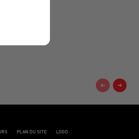
URS
PLAN DU SITE
LOGO