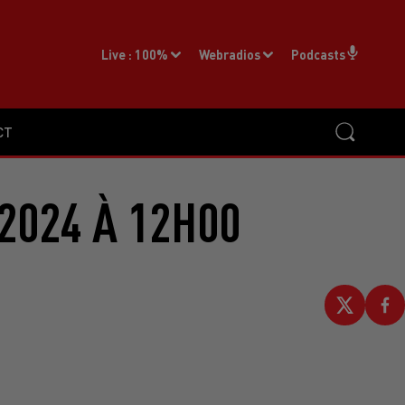
Live :
100%
Webradios
Podcasts
CT
2024 À 12H00