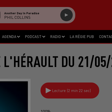
Another Day In Paradise
PHIL COLLINS
AGENDA
PODCAST
RADIO
LA RÉGIE PUB
CONTA
E L'HÉRAULT DU 21/05/
Lecture (2 min 22 sec)
100%