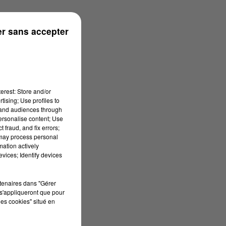
r sans accepter
erest: Store and/or
tising; Use profiles to
tand audiences through
personalise content; Use
 fraud, and fix errors;
 may process personal
mation actively
vices; Identify devices
rtenaires dans "Gérer
s'appliqueront que pour
les cookies" situé en