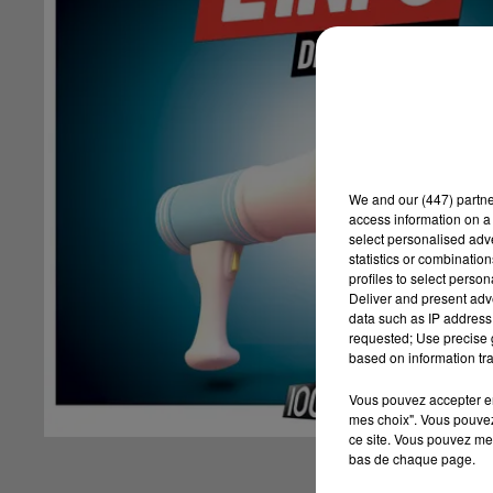
We and
our (447) partn
access information on a 
select personalised ad
statistics or combinatio
profiles to select person
Deliver and present adv
data such as IP address 
requested; Use precise g
based on information tra
Vous pouvez accepter en 
mes choix". Vous pouvez
ce site. Vous pouvez met
bas de chaque page.