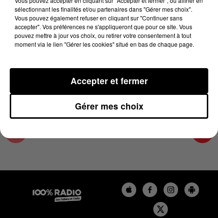
Vous pouvez accepter en cliquant sur "Accepter et fermer", ou affiner en
21 janvier 2025 - 2 min 22 sec
sélectionnant les finalités et/ou partenaires dans "Gérer mes choix".
Vous pouvez également refuser en cliquant sur "Continuer sans
LES INFOS DE L'HÉRAULT DU 21/01/2025 À
accepter". Vos préférences ne s'appliqueront que pour ce site. Vous
14H00
pouvez mettre à jour vos choix, ou retirer votre consentement à tout
moment via le lien "Gérer les cookies" situé en bas de chaque page.
Podcasts infos de l'Hérault
Accepter et fermer
Gérer mes choix