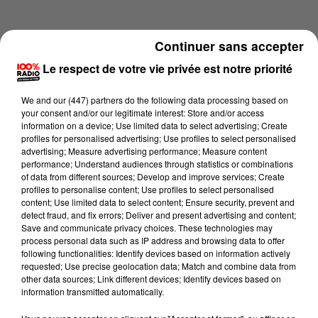
Continuer sans accepter
Le respect de votre vie privée est notre priorité
We and
our (447) partners
do the following data processing based on
your consent and/or our legitimate interest: Store and/or access
information on a device; Use limited data to select advertising; Create
profiles for personalised advertising; Use profiles to select personalised
advertising; Measure advertising performance; Measure content
performance; Understand audiences through statistics or combinations
of data from different sources; Develop and improve services; Create
profiles to personalise content; Use profiles to select personalised
content; Use limited data to select content; Ensure security, prevent and
Lecture (2 min 22 sec)
detect fraud, and fix errors; Deliver and present advertising and content;
Save and communicate privacy choices. These technologies may
process personal data such as IP address and browsing data to offer
following functionalities: Identify devices based on information actively
requested; Use precise geolocation data; Match and combine data from
100%
other data sources; Link different devices; Identify devices based on
information transmitted automatically.
100% Radio les infos de l'Hérault