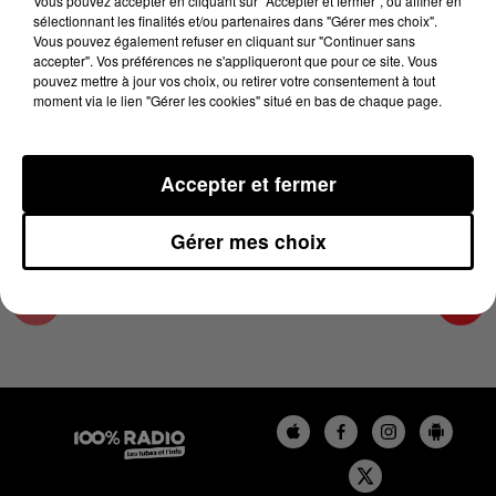
Vous pouvez accepter en cliquant sur "Accepter et fermer", ou affiner en
20 décembre 2023 - 4 min 12 sec
sélectionnant les finalités et/ou partenaires dans "Gérer mes choix".
Vous pouvez également refuser en cliquant sur "Continuer sans
LES INFOS DE L'HÉRAULT DU 20/12/2023 À
accepter". Vos préférences ne s'appliqueront que pour ce site. Vous
07H30
pouvez mettre à jour vos choix, ou retirer votre consentement à tout
moment via le lien "Gérer les cookies" situé en bas de chaque page.
Podcasts infos de l'Hérault
Accepter et fermer
Gérer mes choix