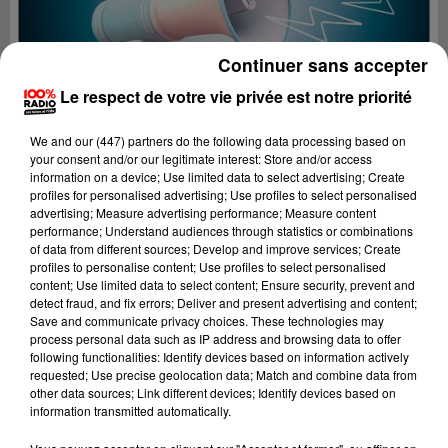
Continuer sans accepter
Le respect de votre vie privée est notre priorité
We and
our (447) partners
do the following data processing based on
your consent and/or our legitimate interest: Store and/or access
information on a device; Use limited data to select advertising; Create
profiles for personalised advertising; Use profiles to select personalised
advertising; Measure advertising performance; Measure content
performance; Understand audiences through statistics or combinations
of data from different sources; Develop and improve services; Create
profiles to personalise content; Use profiles to select personalised
content; Use limited data to select content; Ensure security, prevent and
Lecture (4 min 12 sec)
detect fraud, and fix errors; Deliver and present advertising and content;
Save and communicate privacy choices. These technologies may
process personal data such as IP address and browsing data to offer
following functionalities: Identify devices based on information actively
requested; Use precise geolocation data; Match and combine data from
100%
other data sources; Link different devices; Identify devices based on
information transmitted automatically.
100% Radio les infos de l'Hérault