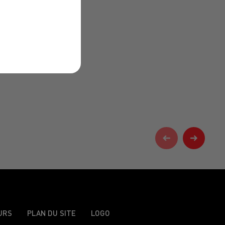
URS
PLAN DU SITE
LOGO