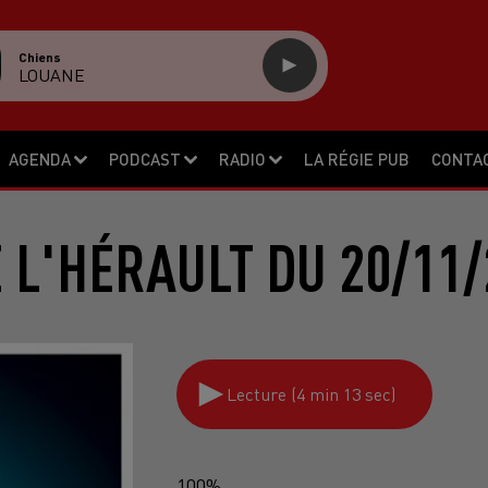
Chiens
LOUANE
AGENDA
PODCAST
RADIO
LA RÉGIE PUB
CONTA
E L'HÉRAULT DU 20/11/
Lecture (4 min 13 sec)
100%