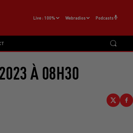
Live :
100%
Webradios
Podcasts
CT
2023 À 08H30