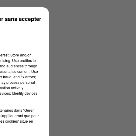
r sans accepter
erest: Store and/or
tising; Use profiles to
tand audiences through
personalise content; Use
 fraud, and fix errors;
 may process personal
mation actively
vices; Identify devices
rtenaires dans "Gérer
s'appliqueront que pour
les cookies" situé en