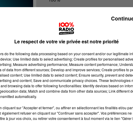
100% Radio les infos de l'Hérault
Continue
Le respect de votre vie privée est notre priorité
ers
do the following data processing based on your consent and/or our legitimate int
device; Use limited data to select advertising; Create profiles for personalised adver
vertising; Measure advertising performance; Measure content performance; Unders
ns of data from different sources; Develop and improve services; Create profiles to 
alised content; Use limited data to select content; Ensure security, prevent and detect
ertising and content; Save and communicate privacy choices. These technologies
and browsing data to offer following functionalities: Identify devices based on infor
eolocation data; Match and combine data from other data sources; Link different de
nsmitted automatically.
cliquant sur "Accepter et fermer", ou affiner en sélectionnant les finalités et/ou pa
 également refuser en cliquant sur "Continuer sans accepter". Vos préférences ne 
tre à jour vos choix, ou retirer votre consentement à tout moment via le lien "Gérer 