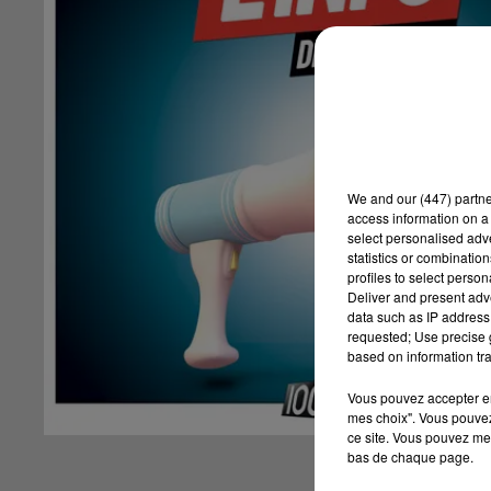
We and
our (447) partn
access information on a 
select personalised ad
statistics or combinatio
profiles to select person
Deliver and present adv
data such as IP address 
requested; Use precise g
based on information tra
Vous pouvez accepter en 
mes choix". Vous pouvez
ce site. Vous pouvez met
bas de chaque page.