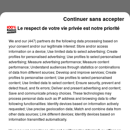
Continuer sans accepter
Le respect de votre vie privée est notre priorité
We and
our (447) partners
do the following data processing based on
your consent and/or our legitimate interest: Store and/or access
information on a device; Use limited data to select advertising; Create
profiles for personalised advertising; Use profiles to select personalised
advertising; Measure advertising performance; Measure content
performance; Understand audiences through statistics or combinations
of data from different sources; Develop and improve services; Create
profiles to personalise content; Use profiles to select personalised
content; Use limited data to select content; Ensure security, prevent and
Lecture (3 min 56 sec)
detect fraud, and fix errors; Deliver and present advertising and content;
Save and communicate privacy choices. These technologies may
process personal data such as IP address and browsing data to offer
following functionalities: Identify devices based on information actively
requested; Use precise geolocation data; Match and combine data from
100%
other data sources; Link different devices; Identify devices based on
information transmitted automatically.
100% Radio les infos de l'Hérault