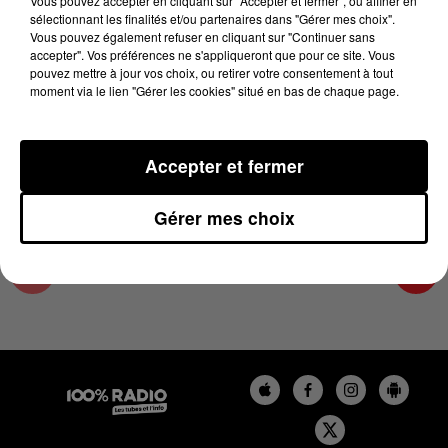
Vous pouvez accepter en cliquant sur "Accepter et fermer", ou affiner en
20 juin 2025 - 3 min 56 sec
sélectionnant les finalités et/ou partenaires dans "Gérer mes choix".
Vous pouvez également refuser en cliquant sur "Continuer sans
LES INFOS DE L'HÉRAULT DU 20/06/2025 À
accepter". Vos préférences ne s'appliqueront que pour ce site. Vous
18H00
pouvez mettre à jour vos choix, ou retirer votre consentement à tout
moment via le lien "Gérer les cookies" situé en bas de chaque page.
Podcasts infos de l'Hérault
Accepter et fermer
Gérer mes choix