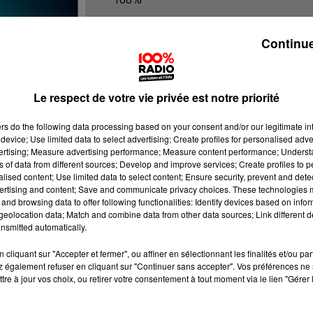
100% radio les infos de l'Hérault
Continue
Le respect de votre vie privée est notre priorité
ers
do the following data processing based on your consent and/or our legitimate int
device; Use limited data to select advertising; Create profiles for personalised adver
vertising; Measure advertising performance; Measure content performance; Unders
ns of data from different sources; Develop and improve services; Create profiles to 
alised content; Use limited data to select content; Ensure security, prevent and detect
ertising and content; Save and communicate privacy choices. These technologies
and browsing data to offer following functionalities: Identify devices based on infor
eolocation data; Match and combine data from other data sources; Link different de
nsmitted automatically.
cliquant sur "Accepter et fermer", ou affiner en sélectionnant les finalités et/ou pa
 également refuser en cliquant sur "Continuer sans accepter". Vos préférences ne 
tre à jour vos choix, ou retirer votre consentement à tout moment via le lien "Gérer 