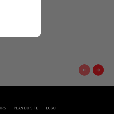
URS
PLAN DU SITE
LOGO