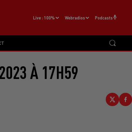
Live :
100%
Webradios
Podcasts
CT
2023 À 17H59