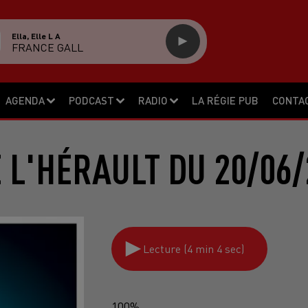
Ella, Elle L A
FRANCE GALL
AGENDA
PODCAST
RADIO
LA RÉGIE PUB
CONTA
E L'HÉRAULT DU 20/06/
Lecture (4 min 4 sec)
100%