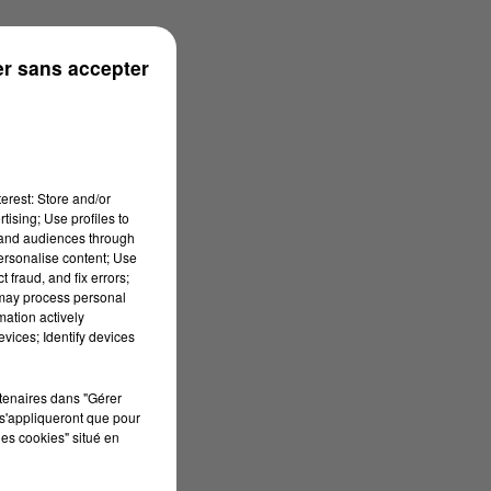
r sans accepter
erest: Store and/or
tising; Use profiles to
tand audiences through
personalise content; Use
 fraud, and fix errors;
 may process personal
mation actively
vices; Identify devices
rtenaires dans "Gérer
s'appliqueront que pour
les cookies" situé en