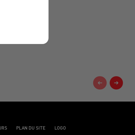
URS
PLAN DU SITE
LOGO