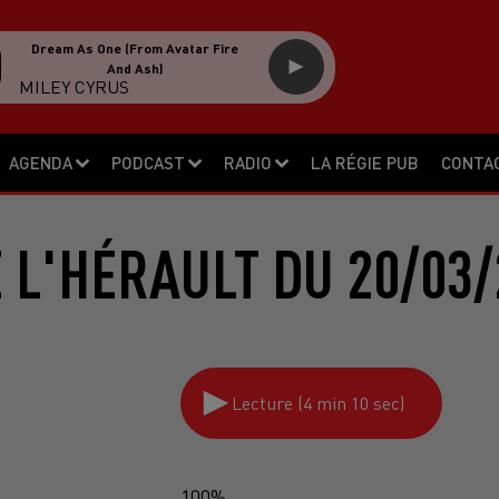
Dream As One (from Avatar Fire
And Ash)
MILEY CYRUS
AGENDA
PODCAST
RADIO
LA RÉGIE PUB
CONTA
E L'HÉRAULT DU 20/03/
Lecture (4 min 10 sec)
100%