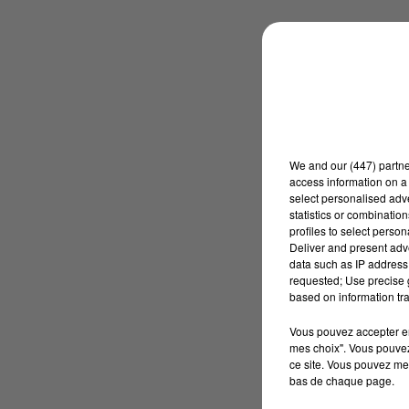
We and
our (447) partn
access information on a 
select personalised ad
statistics or combinatio
profiles to select person
Deliver and present adv
data such as IP address 
requested; Use precise g
based on information tra
Vous pouvez accepter en 
mes choix". Vous pouvez
ce site. Vous pouvez met
bas de chaque page.