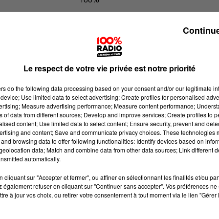
100% Radio les infos de l'Hérault
Continue
Le respect de votre vie privée est notre priorité
ers
do the following data processing based on your consent and/or our legitimate int
device; Use limited data to select advertising; Create profiles for personalised adver
vertising; Measure advertising performance; Measure content performance; Unders
ns of data from different sources; Develop and improve services; Create profiles to 
alised content; Use limited data to select content; Ensure security, prevent and detect
ertising and content; Save and communicate privacy choices. These technologies
and browsing data to offer following functionalities: Identify devices based on infor
eolocation data; Match and combine data from other data sources; Link different de
nsmitted automatically.
cliquant sur "Accepter et fermer", ou affiner en sélectionnant les finalités et/ou pa
 également refuser en cliquant sur "Continuer sans accepter". Vos préférences ne 
tre à jour vos choix, ou retirer votre consentement à tout moment via le lien "Gérer 