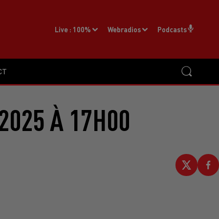
Live :
100%
Webradios
Podcasts
CT
2025 À 17H00