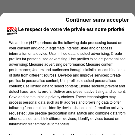
Continuer sans accepter
Le respect de votre vie privée est notre priorité
We and
our (447) partners
do the following data processing based on
your consent and/or our legitimate interest: Store and/or access
information on a device; Use limited data to select advertising; Create
profiles for personalised advertising; Use profiles to select personalised
advertising; Measure advertising performance; Measure content
performance; Understand audiences through statistics or combinations
of data from different sources; Develop and improve services; Create
profiles to personalise content; Use profiles to select personalised
content; Use limited data to select content; Ensure security, prevent and
Lecture (4 min 32 sec)
detect fraud, and fix errors; Deliver and present advertising and content;
Save and communicate privacy choices. These technologies may
process personal data such as IP address and browsing data to offer
following functionalities: Identify devices based on information actively
requested; Use precise geolocation data; Match and combine data from
100%
other data sources; Link different devices; Identify devices based on
information transmitted automatically.
100% Radio les infos de l'Hérault