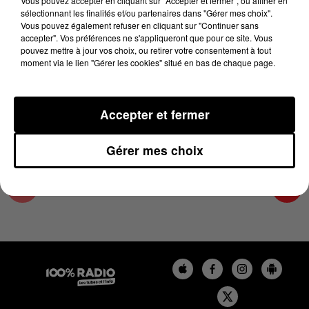
Vous pouvez accepter en cliquant sur "Accepter et fermer", ou affiner en
20 janvier 2025 - 4 min 32 sec
sélectionnant les finalités et/ou partenaires dans "Gérer mes choix".
Vous pouvez également refuser en cliquant sur "Continuer sans
LES INFOS DE L'HÉRAULT DU 20/01/2025 À
accepter". Vos préférences ne s'appliqueront que pour ce site. Vous
18H00
pouvez mettre à jour vos choix, ou retirer votre consentement à tout
moment via le lien "Gérer les cookies" situé en bas de chaque page.
Podcasts infos de l'Hérault
Accepter et fermer
Gérer mes choix