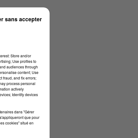
r sans accepter
erest: Store and/or
tising; Use profiles to
tand audiences through
personalise content; Use
 fraud, and fix errors;
 may process personal
mation actively
vices; Identify devices
rtenaires dans "Gérer
s'appliqueront que pour
les cookies" situé en