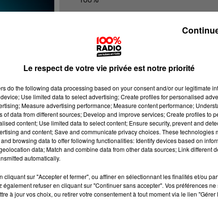
100% Radio les infos de l'Hérault
Continue
Le respect de votre vie privée est notre priorité
ers
do the following data processing based on your consent and/or our legitimate int
device; Use limited data to select advertising; Create profiles for personalised adver
vertising; Measure advertising performance; Measure content performance; Unders
ns of data from different sources; Develop and improve services; Create profiles to 
alised content; Use limited data to select content; Ensure security, prevent and detect
ertising and content; Save and communicate privacy choices. These technologies
and browsing data to offer following functionalities: Identify devices based on infor
eolocation data; Match and combine data from other data sources; Link different de
nsmitted automatically.
cliquant sur "Accepter et fermer", ou affiner en sélectionnant les finalités et/ou pa
 également refuser en cliquant sur "Continuer sans accepter". Vos préférences ne 
tre à jour vos choix, ou retirer votre consentement à tout moment via le lien "Gérer 