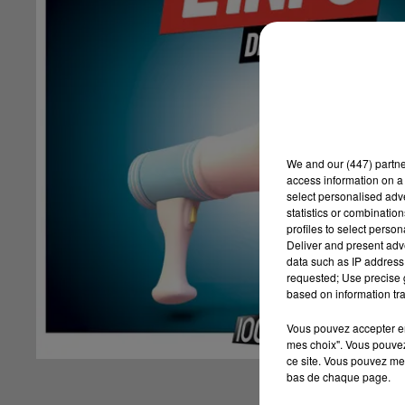
We and
our (447) partn
access information on a 
select personalised ad
statistics or combinatio
profiles to select person
Deliver and present adv
data such as IP address 
requested; Use precise g
based on information tra
Vous pouvez accepter en 
mes choix". Vous pouvez
ce site. Vous pouvez met
bas de chaque page.