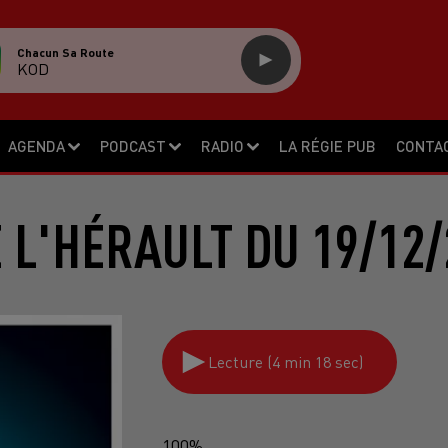
Chacun Sa Route
KOD
AGENDA
PODCAST
RADIO
LA RÉGIE PUB
CONTA
E L'HÉRAULT DU 19/12/
Lecture (4 min 18 sec)
100%