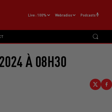
Live :
100%
Webradios
Podcasts
CT
2024 À 08H30