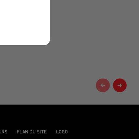
URS
PLAN DU SITE
LOGO