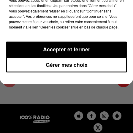
Vous pouvez accepter en cliquant sur "Accepter et fermer", ou affiner en
19 novembre 2024 - 2 min 22 sec
sélectionnant les finalités et/ou partenaires dans "Gérer mes choix".
Vous pouvez également refuser en cliquant sur "Continuer sans
LES INFOS DE L'HÉRAULT DU 19/11/2024 À
accepter". Vos préférences ne s'appliqueront que pour ce site. Vous
11H00
pouvez mettre à jour vos choix, ou retirer votre consentement à tout
moment via le lien "Gérer les cookies" situé en bas de chaque page.
Podcasts infos de l'Hérault
Accepter et fermer
Gérer mes choix