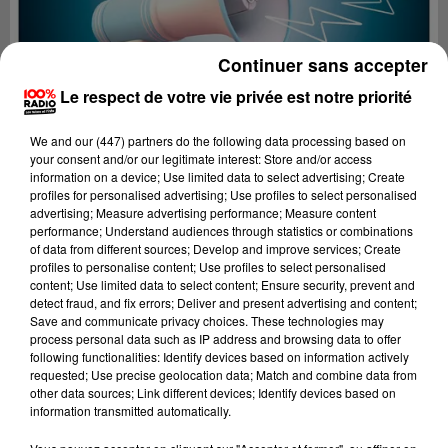
Continuer sans accepter
Le respect de votre vie privée est notre priorité
We and
our (447) partners
do the following data processing based on
your consent and/or our legitimate interest: Store and/or access
information on a device; Use limited data to select advertising; Create
profiles for personalised advertising; Use profiles to select personalised
advertising; Measure advertising performance; Measure content
performance; Understand audiences through statistics or combinations
of data from different sources; Develop and improve services; Create
profiles to personalise content; Use profiles to select personalised
content; Use limited data to select content; Ensure security, prevent and
Lecture (2 min 22 sec)
detect fraud, and fix errors; Deliver and present advertising and content;
Save and communicate privacy choices. These technologies may
process personal data such as IP address and browsing data to offer
following functionalities: Identify devices based on information actively
requested; Use precise geolocation data; Match and combine data from
100%
other data sources; Link different devices; Identify devices based on
information transmitted automatically.
100% Radio les infos de l'Hérault