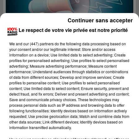
Continuer sans accepter
Le respect de votre vie privée est notre priorité
We and
our (447) partners
do the following data processing based on
your consent and/or our legitimate interest: Store and/or access
information on a device; Use limited data to select advertising; Create
profiles for personalised advertising; Use profiles to select personalised
advertising; Measure advertising performance; Measure content
performance; Understand audiences through statistics or combinations
of data from different sources; Develop and improve services; Create
profiles to personalise content; Use profiles to select personalised
content; Use limited data to select content; Ensure security, prevent and
Lecture (2 min 22 sec)
detect fraud, and fix errors; Deliver and present advertising and content;
Save and communicate privacy choices. These technologies may
process personal data such as IP address and browsing data to offer
following functionalities: Identify devices based on information actively
requested; Use precise geolocation data; Match and combine data from
100%
other data sources; Link different devices; Identify devices based on
information transmitted automatically.
100% Radio les infos de l'Hérault