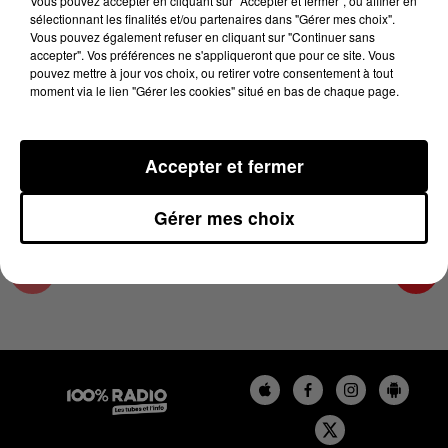
Vous pouvez accepter en cliquant sur "Accepter et fermer", ou affiner en
19 mars 2024 - 2 min 22 sec
sélectionnant les finalités et/ou partenaires dans "Gérer mes choix".
Vous pouvez également refuser en cliquant sur "Continuer sans
LES INFOS DE L'HÉRAULT DU 19/03/2024 À
accepter". Vos préférences ne s'appliqueront que pour ce site. Vous
11H01
pouvez mettre à jour vos choix, ou retirer votre consentement à tout
moment via le lien "Gérer les cookies" situé en bas de chaque page.
Podcasts infos de l'Hérault
Accepter et fermer
Gérer mes choix