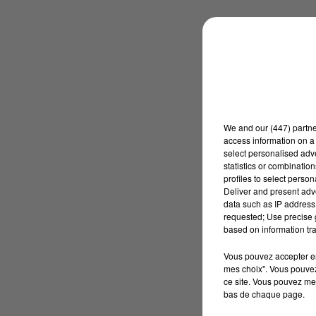
We and
our (447) partn
access information on a 
select personalised ad
statistics or combinatio
profiles to select person
Deliver and present adv
data such as IP address 
requested; Use precise g
based on information tra
Vous pouvez accepter en 
mes choix". Vous pouvez
ce site. Vous pouvez met
bas de chaque page.