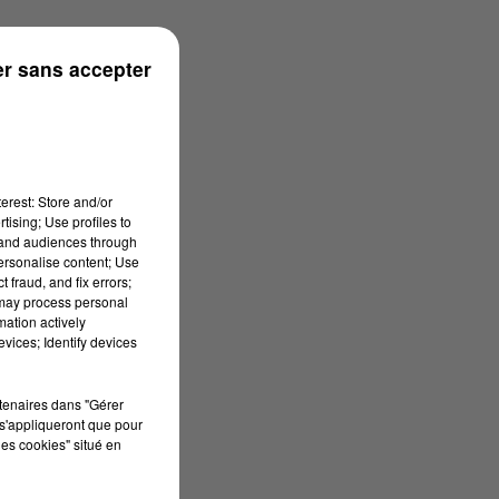
r sans accepter
erest: Store and/or
tising; Use profiles to
tand audiences through
personalise content; Use
 fraud, and fix errors;
 may process personal
mation actively
vices; Identify devices
rtenaires dans "Gérer
s'appliqueront que pour
les cookies" situé en