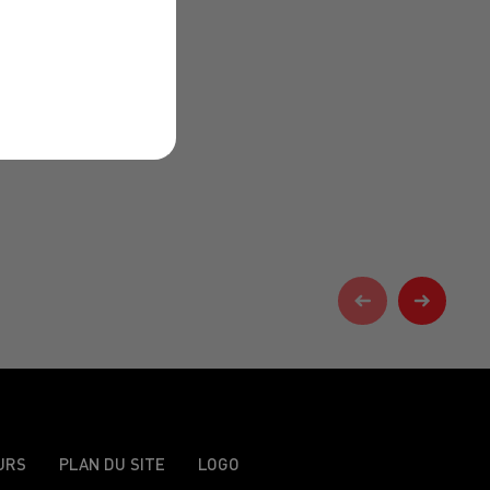
URS
PLAN DU SITE
LOGO