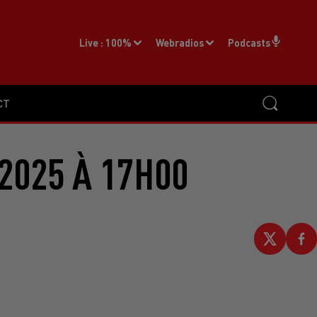
Live :
100%
Webradios
Podcasts
CT
2025 À 17H00