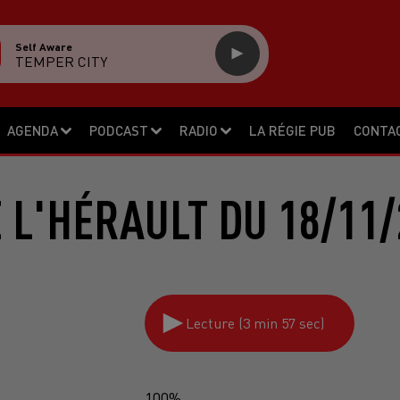
Self Aware
TEMPER CITY
AGENDA
PODCAST
RADIO
LA RÉGIE PUB
CONTA
E L'HÉRAULT DU 18/11/
Lecture (3 min 57 sec)
100%