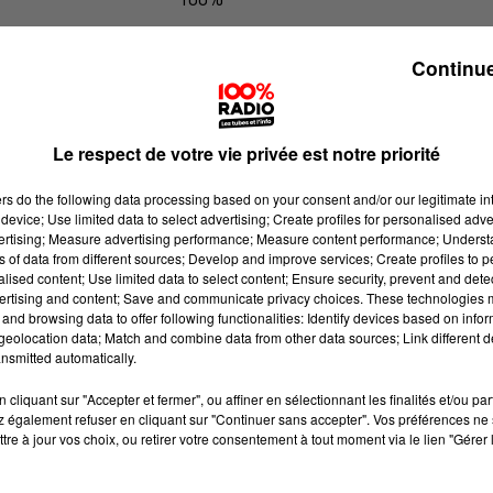
100% Radio les infos de l'Hérault
Continue
Le respect de votre vie privée est notre priorité
ers
do the following data processing based on your consent and/or our legitimate int
device; Use limited data to select advertising; Create profiles for personalised adver
vertising; Measure advertising performance; Measure content performance; Unders
ns of data from different sources; Develop and improve services; Create profiles to 
alised content; Use limited data to select content; Ensure security, prevent and detect
ertising and content; Save and communicate privacy choices. These technologies
and browsing data to offer following functionalities: Identify devices based on infor
eolocation data; Match and combine data from other data sources; Link different de
nsmitted automatically.
cliquant sur "Accepter et fermer", ou affiner en sélectionnant les finalités et/ou pa
 également refuser en cliquant sur "Continuer sans accepter". Vos préférences ne 
tre à jour vos choix, ou retirer votre consentement à tout moment via le lien "Gérer 