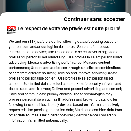
Continuer sans accepter
Le respect de votre vie privée est notre priorité
We and
our (447) partners
do the following data processing based on
your consent and/or our legitimate interest: Store and/or access
information on a device; Use limited data to select advertising; Create
profiles for personalised advertising; Use profiles to select personalised
advertising; Measure advertising performance; Measure content
performance; Understand audiences through statistics or combinations
of data from different sources; Develop and improve services; Create
profiles to personalise content; Use profiles to select personalised
content; Use limited data to select content; Ensure security, prevent and
Lecture (4 min 19 sec)
detect fraud, and fix errors; Deliver and present advertising and content;
Save and communicate privacy choices. These technologies may
process personal data such as IP address and browsing data to offer
following functionalities: Identify devices based on information actively
requested; Use precise geolocation data; Match and combine data from
100%
other data sources; Link different devices; Identify devices based on
information transmitted automatically.
100% Radio les infos de l'Hérault