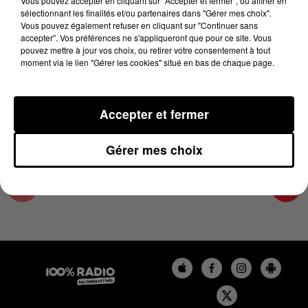
Vous pouvez accepter en cliquant sur "Accepter et fermer", ou affiner en
18 octobre 2024 - 4 min 19 sec
sélectionnant les finalités et/ou partenaires dans "Gérer mes choix".
Vous pouvez également refuser en cliquant sur "Continuer sans
LES INFOS DE L'HÉRAULT DU 18/10/2024 À
accepter". Vos préférences ne s'appliqueront que pour ce site. Vous
09H01
pouvez mettre à jour vos choix, ou retirer votre consentement à tout
moment via le lien "Gérer les cookies" situé en bas de chaque page.
Podcasts infos de l'Hérault
Accepter et fermer
Gérer mes choix