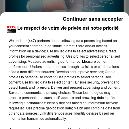
Continuer sans accepter
Le respect de votre vie privée est notre priorité
We and
our (447) partners
do the following data processing based on
your consent and/or our legitimate interest: Store and/or access
information on a device; Use limited data to select advertising; Create
profiles for personalised advertising; Use profiles to select personalised
advertising; Measure advertising performance; Measure content
performance; Understand audiences through statistics or combinations
of data from different sources; Develop and improve services; Create
profiles to personalise content; Use profiles to select personalised
content; Use limited data to select content; Ensure security, prevent and
Lecture (2 min 58 sec)
detect fraud, and fix errors; Deliver and present advertising and content;
Save and communicate privacy choices. These technologies may
process personal data such as IP address and browsing data to offer
following functionalities: Identify devices based on information actively
requested; Use precise geolocation data; Match and combine data from
100%
other data sources; Link different devices; Identify devices based on
information transmitted automatically.
Les infos de l'Hérault