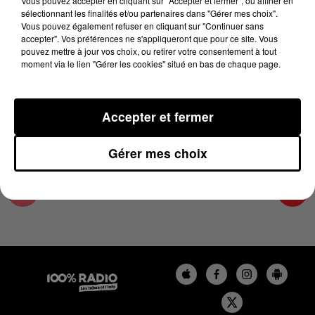
Vous pouvez accepter en cliquant sur "Accepter et fermer", ou affiner en
18 mai 2023 - 2 min 58 sec
sélectionnant les finalités et/ou partenaires dans "Gérer mes choix".
Vous pouvez également refuser en cliquant sur "Continuer sans
LES INFOS DE L'HÉRAULT DU 18/05/2023 À
accepter". Vos préférences ne s'appliqueront que pour ce site. Vous
18H00
pouvez mettre à jour vos choix, ou retirer votre consentement à tout
moment via le lien "Gérer les cookies" situé en bas de chaque page.
Podcasts infos de l'Hérault
Accepter et fermer
Gérer mes choix