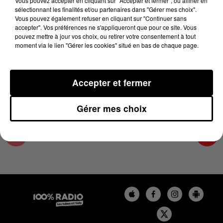
Vous pouvez accepter en cliquant sur "Accepter et fermer", ou affiner en
18 avril 2024 - 4 min 25 sec
sélectionnant les finalités et/ou partenaires dans "Gérer mes choix".
Vous pouvez également refuser en cliquant sur "Continuer sans
LES INFOS DE L'HÉRAULT DU 18/04/2024 À
accepter". Vos préférences ne s'appliqueront que pour ce site. Vous
07H59
pouvez mettre à jour vos choix, ou retirer votre consentement à tout
moment via le lien "Gérer les cookies" situé en bas de chaque page.
Podcasts infos de l'Hérault
Accepter et fermer
Gérer mes choix