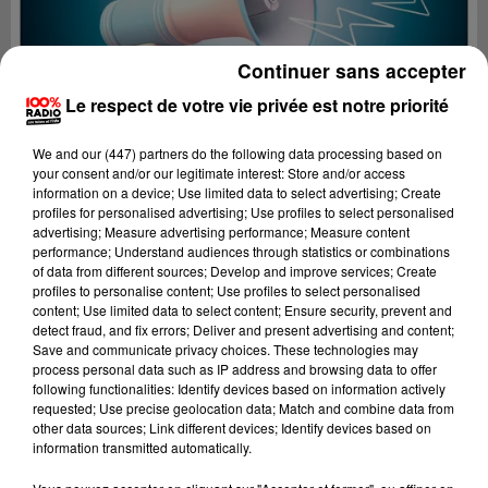
Continuer sans accepter
Le respect de votre vie privée est notre priorité
We and
our (447) partners
do the following data processing based on
your consent and/or our legitimate interest: Store and/or access
information on a device; Use limited data to select advertising; Create
profiles for personalised advertising; Use profiles to select personalised
advertising; Measure advertising performance; Measure content
performance; Understand audiences through statistics or combinations
of data from different sources; Develop and improve services; Create
profiles to personalise content; Use profiles to select personalised
content; Use limited data to select content; Ensure security, prevent and
Lecture (4 min 25 sec)
detect fraud, and fix errors; Deliver and present advertising and content;
Save and communicate privacy choices. These technologies may
process personal data such as IP address and browsing data to offer
following functionalities: Identify devices based on information actively
requested; Use precise geolocation data; Match and combine data from
100%
other data sources; Link different devices; Identify devices based on
information transmitted automatically.
100% Radio les infos de l'Hérault