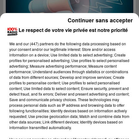
Continuer sans accepter
Le respect de votre vie privée est notre priorité
We and
our (447) partners
do the following data processing based on
your consent and/or our legitimate interest: Store and/or access
information on a device; Use limited data to select advertising; Create
profiles for personalised advertising; Use profiles to select personalised
advertising; Measure advertising performance; Measure content
performance; Understand audiences through statistics or combinations
of data from different sources; Develop and improve services; Create
profiles to personalise content; Use profiles to select personalised
content; Use limited data to select content; Ensure security, prevent and
Lecture (4 min 24 sec)
detect fraud, and fix errors; Deliver and present advertising and content;
Save and communicate privacy choices. These technologies may
process personal data such as IP address and browsing data to offer
following functionalities: Identify devices based on information actively
requested; Use precise geolocation data; Match and combine data from
100%
other data sources; Link different devices; Identify devices based on
information transmitted automatically.
100% Radio les infos de l'Hérault