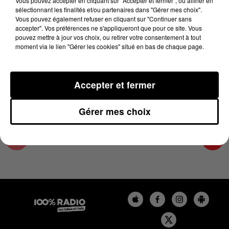
Vous pouvez accepter en cliquant sur "Accepter et fermer", ou affiner en
18 avril 2024 - 4 min 24 sec
sélectionnant les finalités et/ou partenaires dans "Gérer mes choix".
Vous pouvez également refuser en cliquant sur "Continuer sans
LES INFOS DE L'HÉRAULT DU 18/04/2024 À
accepter". Vos préférences ne s'appliqueront que pour ce site. Vous
07H00
pouvez mettre à jour vos choix, ou retirer votre consentement à tout
moment via le lien "Gérer les cookies" situé en bas de chaque page.
Podcasts infos de l'Hérault
Accepter et fermer
Gérer mes choix