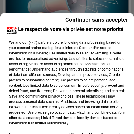
Continuer sans accepter
Le respect de votre vie privée est notre priorité
We and
our (447) partners
do the following data processing based on
your consent and/or our legitimate interest: Store and/or access
information on a device; Use limited data to select advertising; Create
profiles for personalised advertising; Use profiles to select personalised
advertising; Measure advertising performance; Measure content
performance; Understand audiences through statistics or combinations
of data from different sources; Develop and improve services; Create
profiles to personalise content; Use profiles to select personalised
content; Use limited data to select content; Ensure security, prevent and
Lecture (4 min 12 sec)
detect fraud, and fix errors; Deliver and present advertising and content;
Save and communicate privacy choices. These technologies may
process personal data such as IP address and browsing data to offer
following functionalities: Identify devices based on information actively
requested; Use precise geolocation data; Match and combine data from
100%
other data sources; Link different devices; Identify devices based on
information transmitted automatically.
100% Radio les infos de l'Hérault