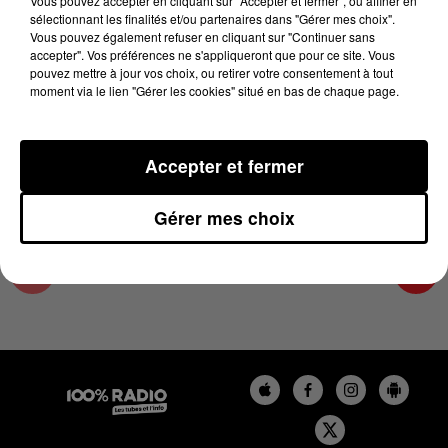
Vous pouvez accepter en cliquant sur "Accepter et fermer", ou affiner en
17 juin 2024 - 4 min 12 sec
sélectionnant les finalités et/ou partenaires dans "Gérer mes choix".
Vous pouvez également refuser en cliquant sur "Continuer sans
LES INFOS DE L'HÉRAULT DU 17/06/2024 À
accepter". Vos préférences ne s'appliqueront que pour ce site. Vous
08H30
pouvez mettre à jour vos choix, ou retirer votre consentement à tout
moment via le lien "Gérer les cookies" situé en bas de chaque page.
Podcasts infos de l'Hérault
Accepter et fermer
Gérer mes choix