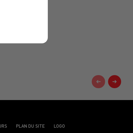
URS
PLAN DU SITE
LOGO