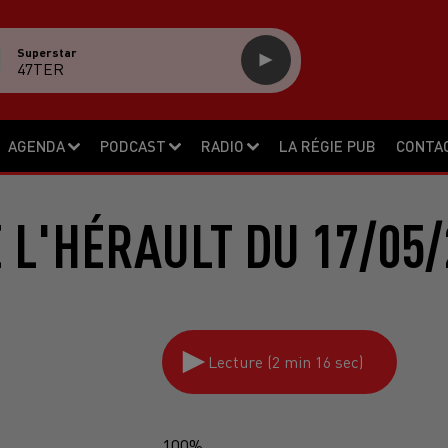
Superstar
47TER
AGENDA
PODCAST
RADIO
LA RÉGIE PUB
CONTA
E L'HÉRAULT DU 17/05/
Lecture (2 min 16 sec)
100%