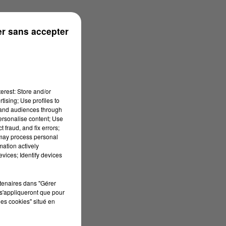
 à 07h00
r sans accepter
erest: Store and/or
tising; Use profiles to
tand audiences through
personalise content; Use
 fraud, and fix errors;
 may process personal
mation actively
vices; Identify devices
rtenaires dans "Gérer
s'appliqueront que pour
les cookies" situé en