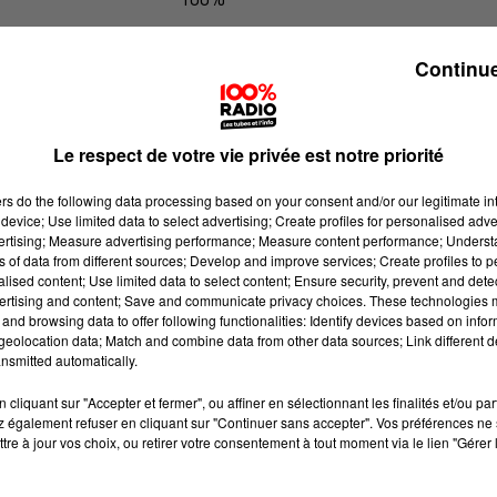
Les infos de l'Hérault du 17/05/2026
Continue
Le respect de votre vie privée est notre priorité
ers
do the following data processing based on your consent and/or our legitimate int
device; Use limited data to select advertising; Create profiles for personalised adver
vertising; Measure advertising performance; Measure content performance; Unders
ns of data from different sources; Develop and improve services; Create profiles to 
alised content; Use limited data to select content; Ensure security, prevent and detect
ertising and content; Save and communicate privacy choices. These technologies
and browsing data to offer following functionalities: Identify devices based on infor
eolocation data; Match and combine data from other data sources; Link different de
nsmitted automatically.
cliquant sur "Accepter et fermer", ou affiner en sélectionnant les finalités et/ou pa
 également refuser en cliquant sur "Continuer sans accepter". Vos préférences ne 
tre à jour vos choix, ou retirer votre consentement à tout moment via le lien "Gérer 