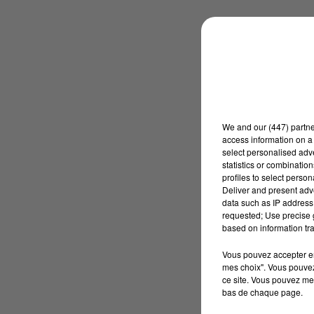
We and
our (447) partn
access information on a 
select personalised ad
statistics or combinatio
profiles to select person
Deliver and present adv
data such as IP address 
requested; Use precise g
based on information tra
Vous pouvez accepter en 
mes choix". Vous pouvez
ce site. Vous pouvez met
bas de chaque page.