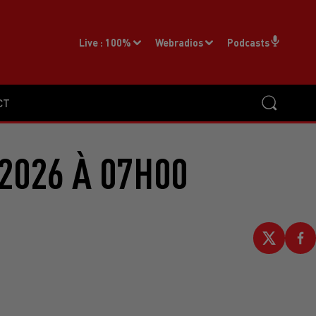
Live :
100%
Webradios
Podcasts
CT
2026 À 07H00