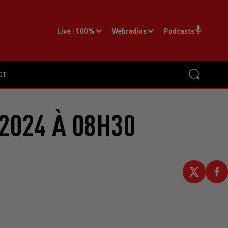
Live :
100%
Webradios
Podcasts
CT
2024 À 08H30