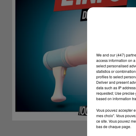
We and
our (447) partn
access information on a 
select personalised ad
statistics or combinatio
profiles to select person
Deliver and present adv
data such as IP address 
requested; Use precise g
based on information tra
Vous pouvez accepter en 
mes choix". Vous pouvez
ce site. Vous pouvez met
bas de chaque page.