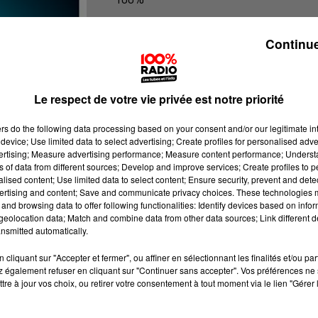
100% Radio les infos de l'Hérault
Continue
Le respect de votre vie privée est notre priorité
ers
do the following data processing based on your consent and/or our legitimate int
device; Use limited data to select advertising; Create profiles for personalised adver
vertising; Measure advertising performance; Measure content performance; Unders
ns of data from different sources; Develop and improve services; Create profiles to 
alised content; Use limited data to select content; Ensure security, prevent and detect
ertising and content; Save and communicate privacy choices. These technologies
and browsing data to offer following functionalities: Identify devices based on infor
eolocation data; Match and combine data from other data sources; Link different de
nsmitted automatically.
cliquant sur "Accepter et fermer", ou affiner en sélectionnant les finalités et/ou pa
 également refuser en cliquant sur "Continuer sans accepter". Vos préférences ne 
tre à jour vos choix, ou retirer votre consentement à tout moment via le lien "Gérer 