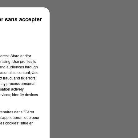
r sans accepter
erest: Store and/or
tising; Use profiles to
tand audiences through
personalise content; Use
 fraud, and fix errors;
 may process personal
mation actively
vices; Identify devices
rtenaires dans "Gérer
s'appliqueront que pour
les cookies" situé en