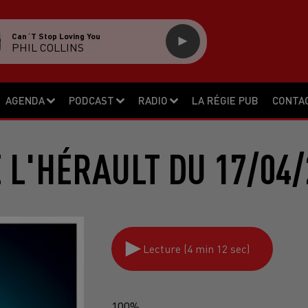
Can´t Stop Loving You
PHIL COLLINS
AGENDA
PODCAST
RADIO
LA RÉGIE PUB
CONTA
E L'HÉRAULT DU 17/04/
Lecture (4 min 12 sec)
100%