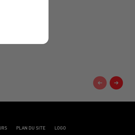
URS
PLAN DU SITE
LOGO