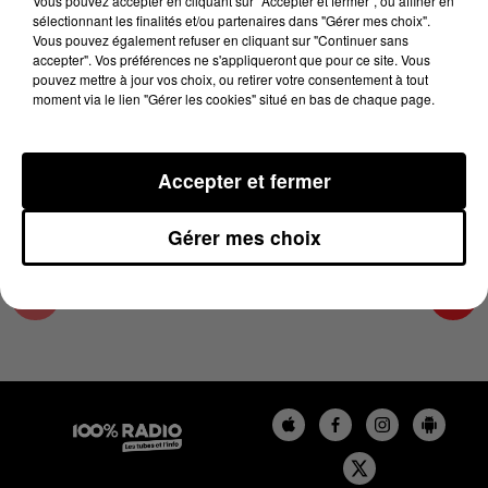
Vous pouvez accepter en cliquant sur "Accepter et fermer", ou affiner en
17 avril 2024 - 4 min 24 sec
sélectionnant les finalités et/ou partenaires dans "Gérer mes choix".
Vous pouvez également refuser en cliquant sur "Continuer sans
LES INFOS DE L'HÉRAULT DU 17/04/2024 À
accepter". Vos préférences ne s'appliqueront que pour ce site. Vous
07H00
pouvez mettre à jour vos choix, ou retirer votre consentement à tout
moment via le lien "Gérer les cookies" situé en bas de chaque page.
Podcasts infos de l'Hérault
Accepter et fermer
Gérer mes choix