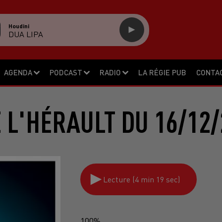
Houdini
DUA LIPA
AGENDA
PODCAST
RADIO
LA RÉGIE PUB
CONTA
E L'HÉRAULT DU 16/12/
Lecture (4 min 19 sec)
100%