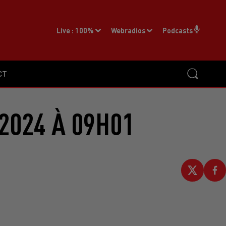
Live :
100%
Webradios
Podcasts
CT
2024 À 09H01