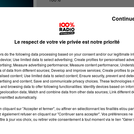
100% Radio les infos de l'Hérault
Continue
Le respect de votre vie privée est notre priorité
ers
do the following data processing based on your consent and/or our legitimate int
device; Use limited data to select advertising; Create profiles for personalised adver
vertising; Measure advertising performance; Measure content performance; Unders
ns of data from different sources; Develop and improve services; Create profiles to 
alised content; Use limited data to select content; Ensure security, prevent and detect
ertising and content; Save and communicate privacy choices. These technologies
and browsing data to offer following functionalities: Identify devices based on infor
eolocation data; Match and combine data from other data sources; Link different de
nsmitted automatically.
cliquant sur "Accepter et fermer", ou affiner en sélectionnant les finalités et/ou pa
 également refuser en cliquant sur "Continuer sans accepter". Vos préférences ne 
tre à jour vos choix, ou retirer votre consentement à tout moment via le lien "Gérer 