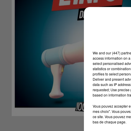
We and
our (447) partn
access information on a 
select personalised ad
statistics or combinatio
profiles to select person
Deliver and present adv
data such as IP address 
requested; Use precise g
based on information tra
Vous pouvez accepter en 
mes choix". Vous pouvez
ce site. Vous pouvez met
bas de chaque page.