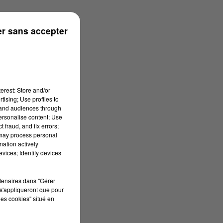
r sans accepter
erest: Store and/or
tising; Use profiles to
tand audiences through
personalise content; Use
 fraud, and fix errors;
 may process personal
mation actively
vices; Identify devices
rtenaires dans "Gérer
s'appliqueront que pour
les cookies" situé en