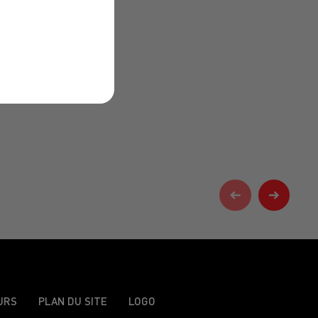
URS
PLAN DU SITE
LOGO