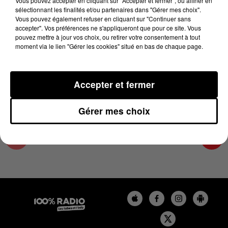
Vous pouvez accepter en cliquant sur "Accepter et fermer", ou affiner en
14 novembre 2024 - 2 min 29 sec
sélectionnant les finalités et/ou partenaires dans "Gérer mes choix".
Vous pouvez également refuser en cliquant sur "Continuer sans
LES INFOS DE L'HÉRAULT DU 14/11/2024 À
accepter". Vos préférences ne s'appliqueront que pour ce site. Vous
14H00
pouvez mettre à jour vos choix, ou retirer votre consentement à tout
moment via le lien "Gérer les cookies" situé en bas de chaque page.
Podcasts infos de l'Hérault
Accepter et fermer
Gérer mes choix