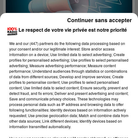
Continuer sans accepter
Le respect de votre vie privée est notre priorité
We and
our (447) partners
do the following data processing based on
your consent and/or our legitimate interest: Store and/or access
information on a device; Use limited data to select advertising; Create
profiles for personalised advertising; Use profiles to select personalised
advertising; Measure advertising performance; Measure content
performance; Understand audiences through statistics or combinations
of data from different sources; Develop and improve services; Create
profiles to personalise content; Use profiles to select personalised
content; Use limited data to select content; Ensure security, prevent and
Lecture (2 min 29 sec)
detect fraud, and fix errors; Deliver and present advertising and content;
Save and communicate privacy choices. These technologies may
process personal data such as IP address and browsing data to offer
following functionalities: Identify devices based on information actively
requested; Use precise geolocation data; Match and combine data from
100%
other data sources; Link different devices; Identify devices based on
information transmitted automatically.
100% Radio les infos de l'Hérault