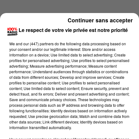
Continuer sans accepter
Le respect de votre vie privée est notre priorité
We and
our (447) partners
do the following data processing based on
your consent and/or our legitimate interest: Store and/or access
information on a device; Use limited data to select advertising; Create
profiles for personalised advertising; Use profiles to select personalised
advertising; Measure advertising performance; Measure content
performance; Understand audiences through statistics or combinations
of data from different sources; Develop and improve services; Create
profiles to personalise content; Use profiles to select personalised
content; Use limited data to select content; Ensure security, prevent and
Lecture (3 min 57 sec)
detect fraud, and fix errors; Deliver and present advertising and content;
Save and communicate privacy choices. These technologies may
process personal data such as IP address and browsing data to offer
following functionalities: Identify devices based on information actively
requested; Use precise geolocation data; Match and combine data from
100%
other data sources; Link different devices; Identify devices based on
information transmitted automatically.
100% Radio les infos de l'Hérault