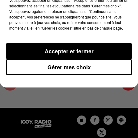
Vous pouvez accepter en cliquant sur "Accepter et fermer", ou affiner en
14 août 2025 - 3 min 57 sec
sélectionnant les finalités et/ou partenaires dans "Gérer mes choix".
Vous pouvez également refuser en cliquant sur "Continuer sans
LES INFOS DE L'HÉRAULT DU 14/08/2025 À
accepter". Vos préférences ne s'appliqueront que pour ce site. Vous
16H59
pouvez mettre à jour vos choix, ou retirer votre consentement à tout
moment via le lien "Gérer les cookies" situé en bas de chaque page.
Podcasts infos de l'Hérault
Accepter et fermer
Gérer mes choix