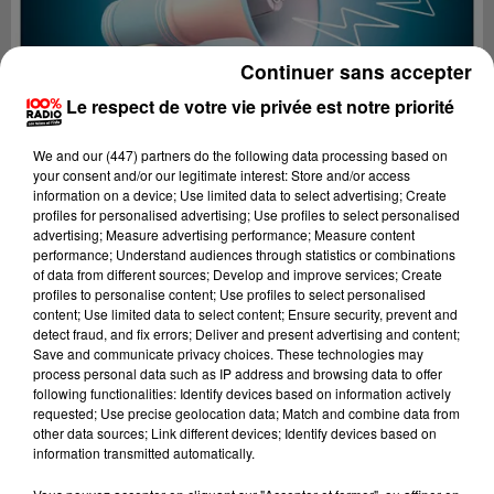
Continuer sans accepter
Le respect de votre vie privée est notre priorité
We and
our (447) partners
do the following data processing based on
your consent and/or our legitimate interest: Store and/or access
information on a device; Use limited data to select advertising; Create
profiles for personalised advertising; Use profiles to select personalised
advertising; Measure advertising performance; Measure content
performance; Understand audiences through statistics or combinations
of data from different sources; Develop and improve services; Create
profiles to personalise content; Use profiles to select personalised
content; Use limited data to select content; Ensure security, prevent and
Lecture (4 min 23 sec)
detect fraud, and fix errors; Deliver and present advertising and content;
Save and communicate privacy choices. These technologies may
process personal data such as IP address and browsing data to offer
following functionalities: Identify devices based on information actively
requested; Use precise geolocation data; Match and combine data from
100%
other data sources; Link different devices; Identify devices based on
information transmitted automatically.
100% Radio les infos de l'Hérault