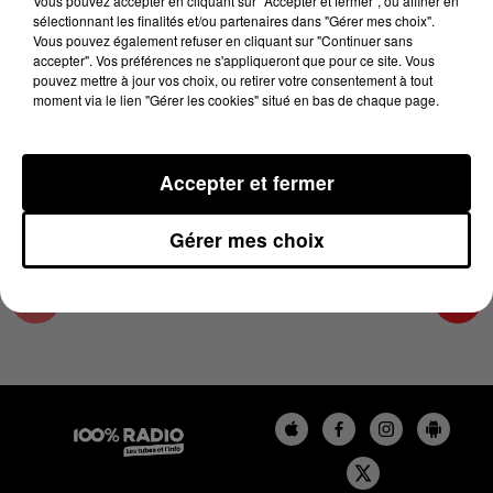
Vous pouvez accepter en cliquant sur "Accepter et fermer", ou affiner en
14 août 2024 - 4 min 23 sec
sélectionnant les finalités et/ou partenaires dans "Gérer mes choix".
Vous pouvez également refuser en cliquant sur "Continuer sans
LES INFOS DE L'HÉRAULT DU 14/08/2024 À
accepter". Vos préférences ne s'appliqueront que pour ce site. Vous
07H59
pouvez mettre à jour vos choix, ou retirer votre consentement à tout
moment via le lien "Gérer les cookies" situé en bas de chaque page.
Podcasts infos de l'Hérault
Accepter et fermer
Gérer mes choix