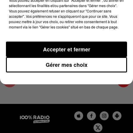
Vous pouvez accepter en cliquant sur "Accepter et fermer", ou affiner en
14 mai 2024 - 4 min 25 sec
sélectionnant les finalités et/ou partenaires dans "Gérer mes choix".
Vous pouvez également refuser en cliquant sur "Continuer sans
LES INFOS DE L'HÉRAULT DU 14/05/2024 À
accepter". Vos préférences ne s'appliqueront que pour ce site. Vous
08H00
pouvez mettre à jour vos choix, ou retirer votre consentement à tout
moment via le lien "Gérer les cookies" situé en bas de chaque page.
Podcasts infos de l'Hérault
Accepter et fermer
Gérer mes choix