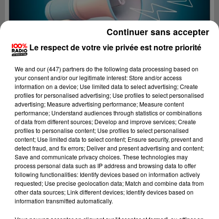
Continuer sans accepter
Le respect de votre vie privée est notre priorité
We and
our (447) partners
do the following data processing based on
your consent and/or our legitimate interest: Store and/or access
information on a device; Use limited data to select advertising; Create
profiles for personalised advertising; Use profiles to select personalised
advertising; Measure advertising performance; Measure content
performance; Understand audiences through statistics or combinations
of data from different sources; Develop and improve services; Create
profiles to personalise content; Use profiles to select personalised
content; Use limited data to select content; Ensure security, prevent and
Lecture (4 min 25 sec)
detect fraud, and fix errors; Deliver and present advertising and content;
Save and communicate privacy choices. These technologies may
process personal data such as IP address and browsing data to offer
following functionalities: Identify devices based on information actively
requested; Use precise geolocation data; Match and combine data from
100%
other data sources; Link different devices; Identify devices based on
information transmitted automatically.
100% Radio les infos de l'Hérault