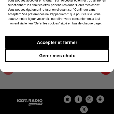
Vous pouvez accepter en cliquant sur "Accepter et fermer", ou affiner en
14 février 2024 - 2 min 22 sec
sélectionnant les finalités et/ou partenaires dans "Gérer mes choix".
Vous pouvez également refuser en cliquant sur "Continuer sans
LES INFOS DE L'HÉRAULT DU 14/02/2024 À
accepter". Vos préférences ne s'appliqueront que pour ce site. Vous
14H00
pouvez mettre à jour vos choix, ou retirer votre consentement à tout
moment via le lien "Gérer les cookies" situé en bas de chaque page.
Podcasts infos de l'Hérault
Accepter et fermer
Gérer mes choix