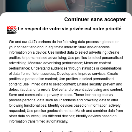
Continuer sans accepter
Le respect de votre vie privée est notre priorité
We and
our (447) partners
do the following data processing based on
your consent and/or our legitimate interest: Store and/or access
information on a device; Use limited data to select advertising; Create
profiles for personalised advertising; Use profiles to select personalised
advertising; Measure advertising performance; Measure content
performance; Understand audiences through statistics or combinations
of data from different sources; Develop and improve services; Create
profiles to personalise content; Use profiles to select personalised
content; Use limited data to select content; Ensure security, prevent and
Lecture (2 min 22 sec)
detect fraud, and fix errors; Deliver and present advertising and content;
Save and communicate privacy choices. These technologies may
process personal data such as IP address and browsing data to offer
following functionalities: Identify devices based on information actively
requested; Use precise geolocation data; Match and combine data from
100%
other data sources; Link different devices; Identify devices based on
information transmitted automatically.
100% Radio les infos de l'Hérault