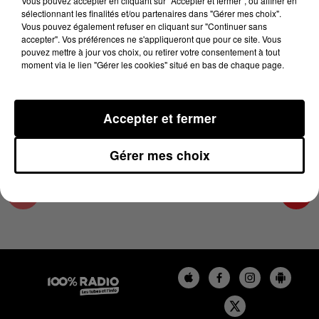
Vous pouvez accepter en cliquant sur "Accepter et fermer", ou affiner en
14 février 2024 - 4 min 9 sec
sélectionnant les finalités et/ou partenaires dans "Gérer mes choix".
Vous pouvez également refuser en cliquant sur "Continuer sans
LES INFOS DE L'HÉRAULT DU 14/02/2024 À
accepter". Vos préférences ne s'appliqueront que pour ce site. Vous
08H30
pouvez mettre à jour vos choix, ou retirer votre consentement à tout
moment via le lien "Gérer les cookies" situé en bas de chaque page.
Podcasts infos de l'Hérault
Accepter et fermer
Gérer mes choix