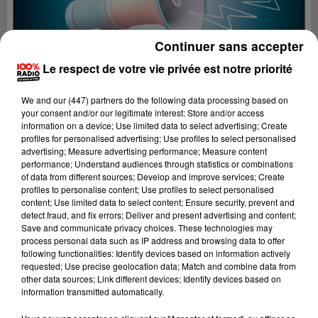
Continuer sans accepter
Le respect de votre vie privée est notre priorité
We and
our (447) partners
do the following data processing based on
your consent and/or our legitimate interest: Store and/or access
information on a device; Use limited data to select advertising; Create
profiles for personalised advertising; Use profiles to select personalised
advertising; Measure advertising performance; Measure content
performance; Understand audiences through statistics or combinations
of data from different sources; Develop and improve services; Create
profiles to personalise content; Use profiles to select personalised
content; Use limited data to select content; Ensure security, prevent and
Lecture (4 min 9 sec)
detect fraud, and fix errors; Deliver and present advertising and content;
Save and communicate privacy choices. These technologies may
process personal data such as IP address and browsing data to offer
following functionalities: Identify devices based on information actively
requested; Use precise geolocation data; Match and combine data from
100%
other data sources; Link different devices; Identify devices based on
information transmitted automatically.
100% Radio les infos de l'Hérault