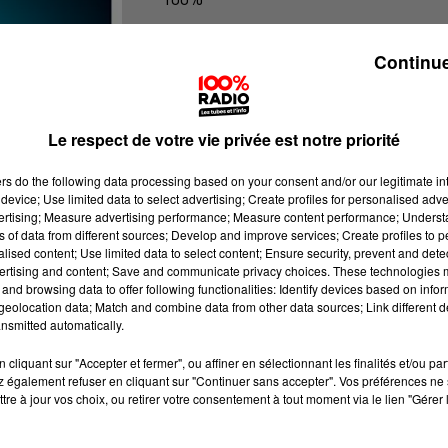
100% Radio les infos de l'Hérault
Continue
Le respect de votre vie privée est notre priorité
ers
do the following data processing based on your consent and/or our legitimate int
device; Use limited data to select advertising; Create profiles for personalised adver
vertising; Measure advertising performance; Measure content performance; Unders
ns of data from different sources; Develop and improve services; Create profiles to 
alised content; Use limited data to select content; Ensure security, prevent and detect
ertising and content; Save and communicate privacy choices. These technologies
and browsing data to offer following functionalities: Identify devices based on infor
eolocation data; Match and combine data from other data sources; Link different de
nsmitted automatically.
cliquant sur "Accepter et fermer", ou affiner en sélectionnant les finalités et/ou pa
 également refuser en cliquant sur "Continuer sans accepter". Vos préférences ne 
tre à jour vos choix, ou retirer votre consentement à tout moment via le lien "Gérer 