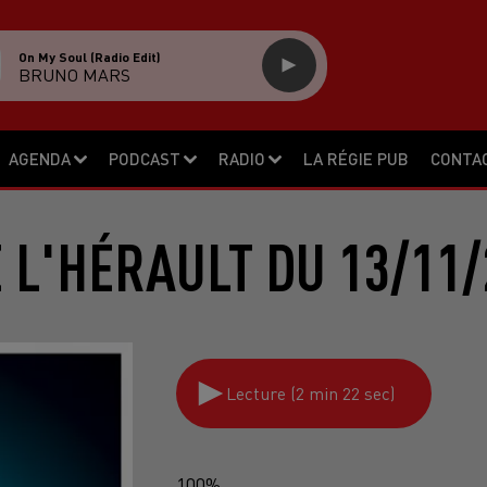
On My Soul (radio Edit)
BRUNO MARS
AGENDA
PODCAST
RADIO
LA RÉGIE PUB
CONTA
E L'HÉRAULT DU 13/11/
Lecture (2 min 22 sec)
100%