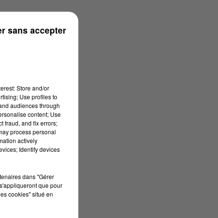
r sans accepter
erest: Store and/or
tising; Use profiles to
tand audiences through
personalise content; Use
 fraud, and fix errors;
 may process personal
mation actively
vices; Identify devices
rtenaires dans "Gérer
s'appliqueront que pour
les cookies" situé en