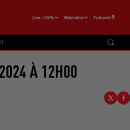
Live :
100%
Webradios
Podcasts
CT
2024 À 12H00