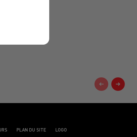
URS
PLAN DU SITE
LOGO