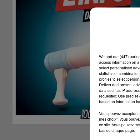
We and
our (447) partn
access information on a 
select personalised ad
statistics or combinatio
profiles to select person
Deliver and present adv
data such as IP address 
requested; Use precise g
based on information tra
Vous pouvez accepter en 
mes choix". Vous pouvez
ce site. Vous pouvez met
bas de chaque page.