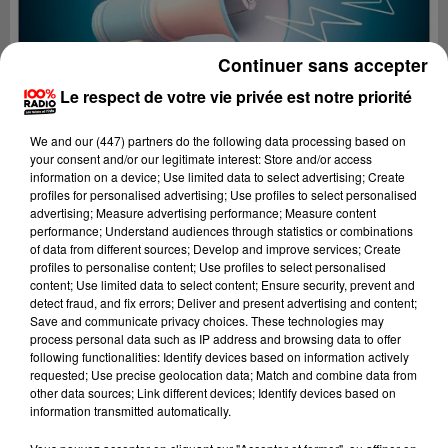
Continuer sans accepter
Le respect de votre vie privée est notre priorité
We and
our (447) partners
do the following data processing based on
your consent and/or our legitimate interest: Store and/or access
information on a device; Use limited data to select advertising; Create
profiles for personalised advertising; Use profiles to select personalised
advertising; Measure advertising performance; Measure content
performance; Understand audiences through statistics or combinations
of data from different sources; Develop and improve services; Create
profiles to personalise content; Use profiles to select personalised
content; Use limited data to select content; Ensure security, prevent and
Lecture (2 min 23 sec)
detect fraud, and fix errors; Deliver and present advertising and content;
Save and communicate privacy choices. These technologies may
process personal data such as IP address and browsing data to offer
following functionalities: Identify devices based on information actively
requested; Use precise geolocation data; Match and combine data from
100%
other data sources; Link different devices; Identify devices based on
information transmitted automatically.
100% radio les infos de l'Hérault