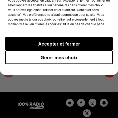
Vous pouvez accepter en cliquant sur "Accepter et fermer", ou affiner en
13 juin 2023 - 2 min 23 sec
sélectionnant les finalités et/ou partenaires dans "Gérer mes choix".
Vous pouvez également refuser en cliquant sur "Continuer sans
LES INFOS DE L'HÉRAULT DU 13/06/2023 À
accepter". Vos préférences ne s'appliqueront que pour ce site. Vous
13H59
pouvez mettre à jour vos choix, ou retirer votre consentement à tout
moment via le lien "Gérer les cookies" situé en bas de chaque page.
Podcasts infos de l'Hérault
Accepter et fermer
Gérer mes choix