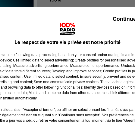
100% Radio les infos de l'Hérault
Continue
Le respect de votre vie privée est notre priorité
ers
do the following data processing based on your consent and/or our legitimate int
device; Use limited data to select advertising; Create profiles for personalised adver
vertising; Measure advertising performance; Measure content performance; Unders
ns of data from different sources; Develop and improve services; Create profiles to 
alised content; Use limited data to select content; Ensure security, prevent and detect
ertising and content; Save and communicate privacy choices. These technologies
and browsing data to offer following functionalities: Identify devices based on infor
eolocation data; Match and combine data from other data sources; Link different de
nsmitted automatically.
cliquant sur "Accepter et fermer", ou affiner en sélectionnant les finalités et/ou pa
 également refuser en cliquant sur "Continuer sans accepter". Vos préférences ne 
tre à jour vos choix, ou retirer votre consentement à tout moment via le lien "Gérer 