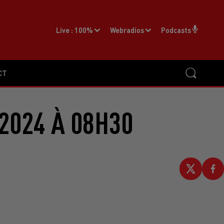
Live :
100%
Webradios
Podcasts
CT
2024 À 08H30