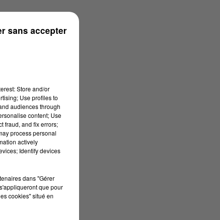
r sans accepter
erest: Store and/or
tising; Use profiles to
tand audiences through
personalise content; Use
 fraud, and fix errors;
 may process personal
mation actively
vices; Identify devices
rtenaires dans "Gérer
s'appliqueront que pour
les cookies" situé en