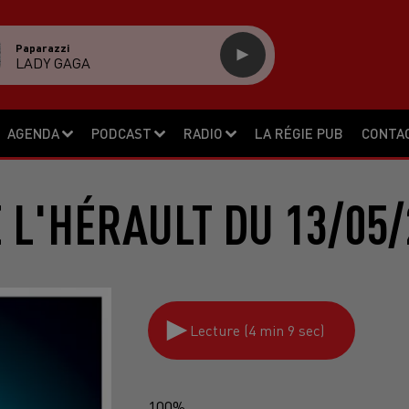
Paparazzi
LADY GAGA
AGENDA
PODCAST
RADIO
LA RÉGIE PUB
CONTA
E L'HÉRAULT DU 13/05/
Lecture (4 min 9 sec)
100%