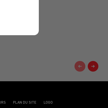
URS
PLAN DU SITE
LOGO