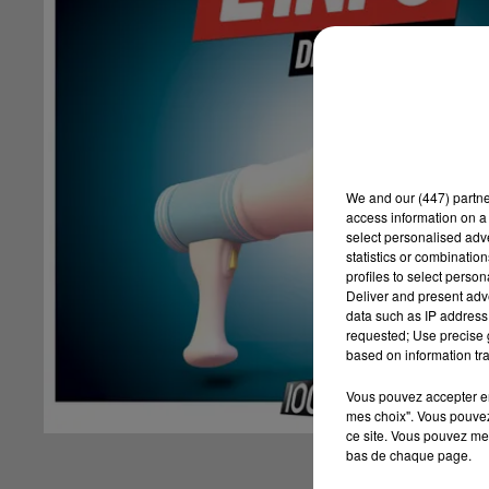
We and
our (447) partn
access information on a 
select personalised ad
statistics or combinatio
profiles to select person
Deliver and present adv
data such as IP address 
requested; Use precise g
based on information tra
Vous pouvez accepter en 
mes choix". Vous pouvez
ce site. Vous pouvez met
bas de chaque page.