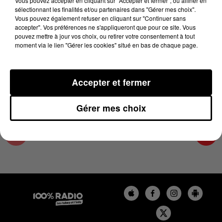
Vous pouvez accepter en cliquant sur "Accepter et fermer", ou affiner en
12 décembre 2023 - 2 min 22 sec
sélectionnant les finalités et/ou partenaires dans "Gérer mes choix".
Vous pouvez également refuser en cliquant sur "Continuer sans
LES INFOS DE L'HÉRAULT DU 12/12/2023 À
accepter". Vos préférences ne s'appliqueront que pour ce site. Vous
14H59
pouvez mettre à jour vos choix, ou retirer votre consentement à tout
moment via le lien "Gérer les cookies" situé en bas de chaque page.
Podcasts infos de l'Hérault
Accepter et fermer
Gérer mes choix