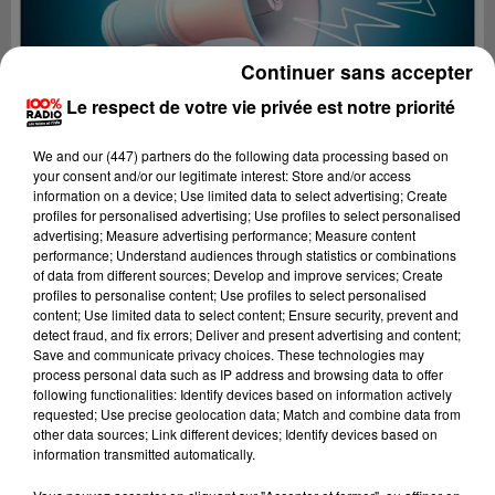
Continuer sans accepter
Le respect de votre vie privée est notre priorité
We and
our (447) partners
do the following data processing based on
your consent and/or our legitimate interest: Store and/or access
information on a device; Use limited data to select advertising; Create
profiles for personalised advertising; Use profiles to select personalised
advertising; Measure advertising performance; Measure content
performance; Understand audiences through statistics or combinations
of data from different sources; Develop and improve services; Create
profiles to personalise content; Use profiles to select personalised
content; Use limited data to select content; Ensure security, prevent and
Lecture (2 min 22 sec)
detect fraud, and fix errors; Deliver and present advertising and content;
Save and communicate privacy choices. These technologies may
process personal data such as IP address and browsing data to offer
following functionalities: Identify devices based on information actively
requested; Use precise geolocation data; Match and combine data from
100%
other data sources; Link different devices; Identify devices based on
information transmitted automatically.
100% Radio les infos de l'Hérault