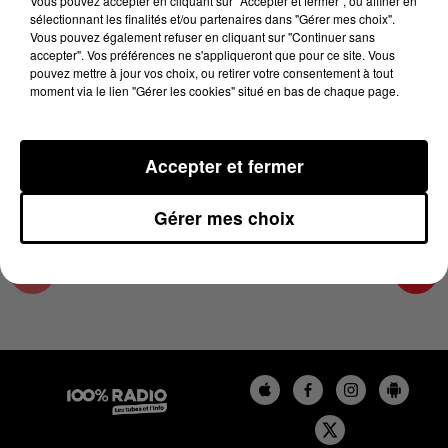
Vous pouvez accepter en cliquant sur "Accepter et fermer", ou affiner en
12 décembre 2023 - 2 min 22 sec
sélectionnant les finalités et/ou partenaires dans "Gérer mes choix".
Vous pouvez également refuser en cliquant sur "Continuer sans
LES INFOS DE L'HÉRAULT DU 12/12/2023 À
accepter". Vos préférences ne s'appliqueront que pour ce site. Vous
13H59
pouvez mettre à jour vos choix, ou retirer votre consentement à tout
moment via le lien "Gérer les cookies" situé en bas de chaque page.
Podcasts infos de l'Hérault
Accepter et fermer
Gérer mes choix