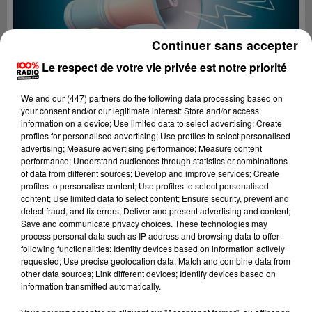
Continuer sans accepter
Le respect de votre vie privée est notre priorité
We and
our (447) partners
do the following data processing based on
your consent and/or our legitimate interest: Store and/or access
information on a device; Use limited data to select advertising; Create
profiles for personalised advertising; Use profiles to select personalised
advertising; Measure advertising performance; Measure content
performance; Understand audiences through statistics or combinations
of data from different sources; Develop and improve services; Create
profiles to personalise content; Use profiles to select personalised
content; Use limited data to select content; Ensure security, prevent and
Lecture (2 min 22 sec)
detect fraud, and fix errors; Deliver and present advertising and content;
Save and communicate privacy choices. These technologies may
process personal data such as IP address and browsing data to offer
following functionalities: Identify devices based on information actively
requested; Use precise geolocation data; Match and combine data from
100%
other data sources; Link different devices; Identify devices based on
information transmitted automatically.
100% Radio les infos de l'Hérault