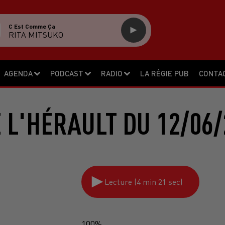
C Est Comme Ça
RITA MITSUKO
AGENDA
PODCAST
RADIO
LA RÉGIE PUB
CONTA
E L'HÉRAULT DU 12/06/
Lecture (4 min 21 sec)
100%