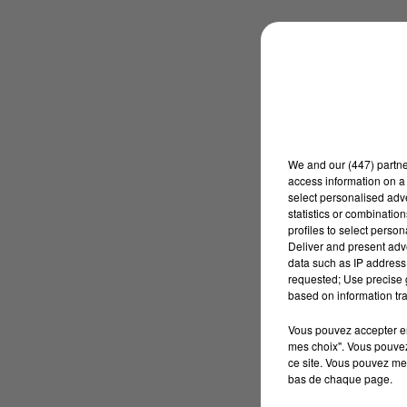
We and
our (447) partn
access information on a 
select personalised ad
statistics or combinatio
profiles to select person
Deliver and present adv
data such as IP address 
requested; Use precise g
based on information tra
Vous pouvez accepter en 
mes choix". Vous pouvez
ce site. Vous pouvez met
bas de chaque page.