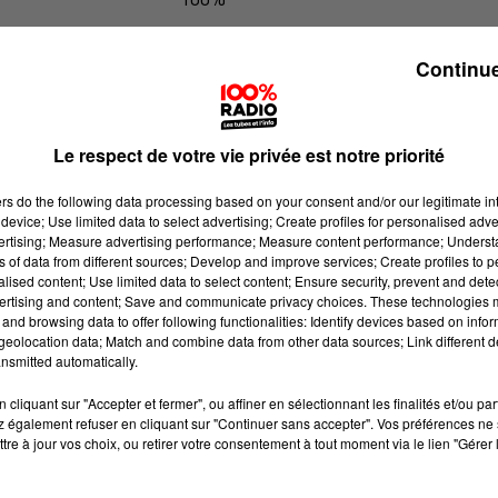
Les infos de l'Hérault du 12/06/2026
Continue
Le respect de votre vie privée est notre priorité
ers
do the following data processing based on your consent and/or our legitimate int
device; Use limited data to select advertising; Create profiles for personalised adver
vertising; Measure advertising performance; Measure content performance; Unders
ns of data from different sources; Develop and improve services; Create profiles to 
alised content; Use limited data to select content; Ensure security, prevent and detect
ertising and content; Save and communicate privacy choices. These technologies
and browsing data to offer following functionalities: Identify devices based on infor
eolocation data; Match and combine data from other data sources; Link different de
nsmitted automatically.
cliquant sur "Accepter et fermer", ou affiner en sélectionnant les finalités et/ou pa
 également refuser en cliquant sur "Continuer sans accepter". Vos préférences ne 
tre à jour vos choix, ou retirer votre consentement à tout moment via le lien "Gérer 