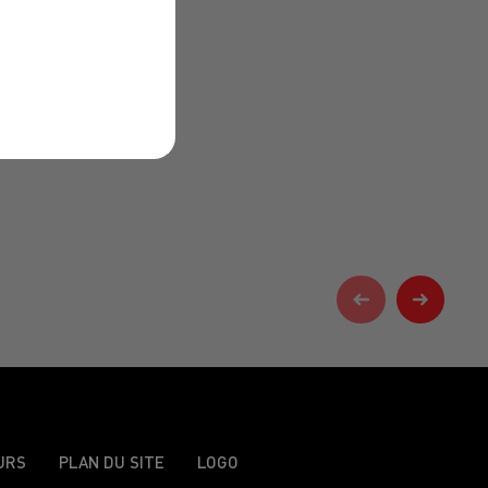
URS
PLAN DU SITE
LOGO