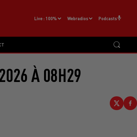
Live :
100%
Webradios
Podcasts
CT
2026 À 08H29