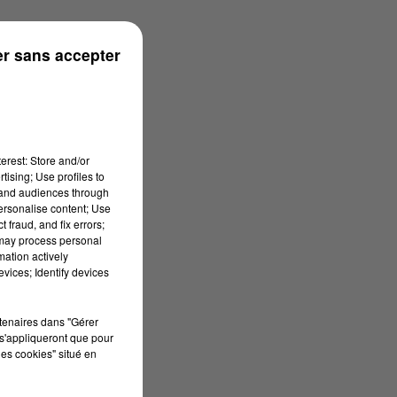
 à 08h29
r sans accepter
erest: Store and/or
tising; Use profiles to
tand audiences through
personalise content; Use
 fraud, and fix errors;
 may process personal
mation actively
vices; Identify devices
rtenaires dans "Gérer
s'appliqueront que pour
les cookies" situé en