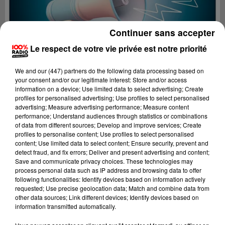
Continuer sans accepter
Le respect de votre vie privée est notre priorité
We and
our (447) partners
do the following data processing based on
your consent and/or our legitimate interest: Store and/or access
information on a device; Use limited data to select advertising; Create
profiles for personalised advertising; Use profiles to select personalised
advertising; Measure advertising performance; Measure content
performance; Understand audiences through statistics or combinations
of data from different sources; Develop and improve services; Create
profiles to personalise content; Use profiles to select personalised
content; Use limited data to select content; Ensure security, prevent and
Lecture (2 min 48 sec)
detect fraud, and fix errors; Deliver and present advertising and content;
Save and communicate privacy choices. These technologies may
process personal data such as IP address and browsing data to offer
following functionalities: Identify devices based on information actively
requested; Use precise geolocation data; Match and combine data from
100%
other data sources; Link different devices; Identify devices based on
information transmitted automatically.
100% Radio les infos de l'Hérault