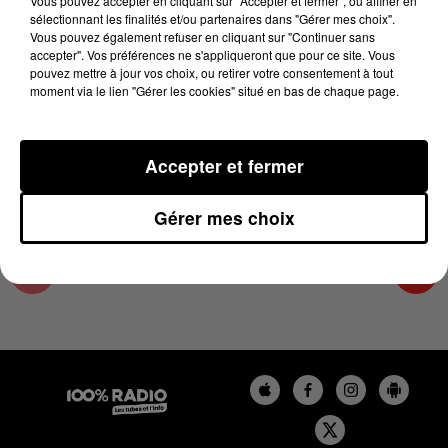
Vous pouvez accepter en cliquant sur "Accepter et fermer", ou affiner en
12 février 2024 - 2 min 48 sec
sélectionnant les finalités et/ou partenaires dans "Gérer mes choix".
Vous pouvez également refuser en cliquant sur "Continuer sans
LES INFOS DE L'HÉRAULT DU 12/02/2024 À
accepter". Vos préférences ne s'appliqueront que pour ce site. Vous
14H00
pouvez mettre à jour vos choix, ou retirer votre consentement à tout
moment via le lien "Gérer les cookies" situé en bas de chaque page.
Podcasts infos de l'Hérault
Accepter et fermer
Gérer mes choix