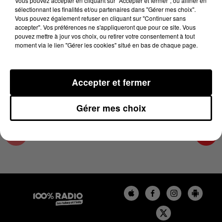
Vous pouvez accepter en cliquant sur "Accepter et fermer", ou affiner en
10 juin 2024 - 4 min 28 sec
sélectionnant les finalités et/ou partenaires dans "Gérer mes choix".
Vous pouvez également refuser en cliquant sur "Continuer sans
LES INFOS DE L'HÉRAULT DU 10/06/2024 À
accepter". Vos préférences ne s'appliqueront que pour ce site. Vous
17H00
pouvez mettre à jour vos choix, ou retirer votre consentement à tout
moment via le lien "Gérer les cookies" situé en bas de chaque page.
Podcasts infos de l'Hérault
Accepter et fermer
Gérer mes choix