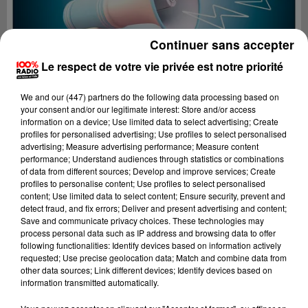
Continuer sans accepter
Le respect de votre vie privée est notre priorité
We and
our (447) partners
do the following data processing based on
your consent and/or our legitimate interest: Store and/or access
information on a device; Use limited data to select advertising; Create
profiles for personalised advertising; Use profiles to select personalised
advertising; Measure advertising performance; Measure content
performance; Understand audiences through statistics or combinations
of data from different sources; Develop and improve services; Create
profiles to personalise content; Use profiles to select personalised
content; Use limited data to select content; Ensure security, prevent and
Lecture (4 min 28 sec)
detect fraud, and fix errors; Deliver and present advertising and content;
Save and communicate privacy choices. These technologies may
process personal data such as IP address and browsing data to offer
following functionalities: Identify devices based on information actively
requested; Use precise geolocation data; Match and combine data from
100%
other data sources; Link different devices; Identify devices based on
information transmitted automatically.
100% Radio les infos de l'Hérault