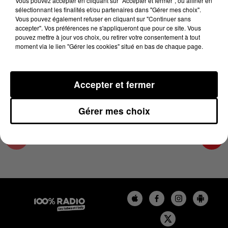
Vous pouvez accepter en cliquant sur "Accepter et fermer", ou affiner en
10 avril 2025 - 2 min 15 sec
sélectionnant les finalités et/ou partenaires dans "Gérer mes choix".
Vous pouvez également refuser en cliquant sur "Continuer sans
LES INFOS DE L'HÉRAULT DU 10/04/2025 À
accepter". Vos préférences ne s'appliqueront que pour ce site. Vous
10H01
pouvez mettre à jour vos choix, ou retirer votre consentement à tout
moment via le lien "Gérer les cookies" situé en bas de chaque page.
Podcasts infos de l'Hérault
Accepter et fermer
Gérer mes choix