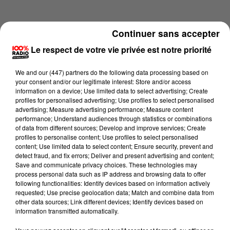
Continuer sans accepter
Le respect de votre vie privée est notre priorité
We and
our (447) partners
do the following data processing based on
your consent and/or our legitimate interest: Store and/or access
information on a device; Use limited data to select advertising; Create
profiles for personalised advertising; Use profiles to select personalised
advertising; Measure advertising performance; Measure content
performance; Understand audiences through statistics or combinations
of data from different sources; Develop and improve services; Create
profiles to personalise content; Use profiles to select personalised
content; Use limited data to select content; Ensure security, prevent and
Lecture (2 min 15 sec)
detect fraud, and fix errors; Deliver and present advertising and content;
Save and communicate privacy choices. These technologies may
process personal data such as IP address and browsing data to offer
following functionalities: Identify devices based on information actively
requested; Use precise geolocation data; Match and combine data from
100%
other data sources; Link different devices; Identify devices based on
information transmitted automatically.
100% Radio les infos de l'Hérault