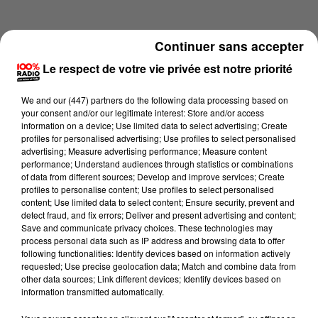
Continuer sans accepter
Le respect de votre vie privée est notre priorité
We and
our (447) partners
do the following data processing based on
your consent and/or our legitimate interest: Store and/or access
information on a device; Use limited data to select advertising; Create
profiles for personalised advertising; Use profiles to select personalised
advertising; Measure advertising performance; Measure content
performance; Understand audiences through statistics or combinations
of data from different sources; Develop and improve services; Create
profiles to personalise content; Use profiles to select personalised
content; Use limited data to select content; Ensure security, prevent and
Lecture (4 min 15 sec)
detect fraud, and fix errors; Deliver and present advertising and content;
Save and communicate privacy choices. These technologies may
process personal data such as IP address and browsing data to offer
following functionalities: Identify devices based on information actively
requested; Use precise geolocation data; Match and combine data from
100%
other data sources; Link different devices; Identify devices based on
information transmitted automatically.
100% Radio les infos de l'Hérault