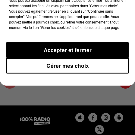
Vous pouvez accepter en cliquant sur "Accepter et fermer", ou affiner en
10 avril 2025 - 4 min 15 sec
sélectionnant les finalités et/ou partenaires dans "Gérer mes choix".
Vous pouvez également refuser en cliquant sur "Continuer sans
LES INFOS DE L'HÉRAULT DU 10/04/2025 À
accepter". Vos préférences ne s'appliqueront que pour ce site. Vous
09H01
pouvez mettre à jour vos choix, ou retirer votre consentement à tout
moment via le lien "Gérer les cookies" situé en bas de chaque page.
Podcasts infos de l'Hérault
Accepter et fermer
Gérer mes choix