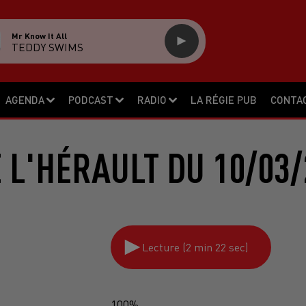
Mr Know It All
TEDDY SWIMS
AGENDA
PODCAST
RADIO
LA RÉGIE PUB
CONTA
E L'HÉRAULT DU 10/03/
Lecture (2 min 22 sec)
100%