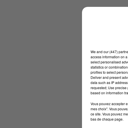
We and
our (447) partn
access information on a 
select personalised ad
statistics or combinatio
profiles to select person
Deliver and present adv
data such as IP address 
requested; Use precise g
based on information tra
Vous pouvez accepter en 
mes choix". Vous pouvez
ce site. Vous pouvez met
bas de chaque page.