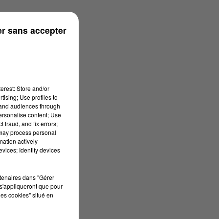
r sans accepter
erest: Store and/or
tising; Use profiles to
tand audiences through
personalise content; Use
 fraud, and fix errors;
 may process personal
mation actively
vices; Identify devices
rtenaires dans "Gérer
s'appliqueront que pour
les cookies" situé en