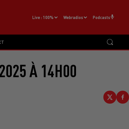
Live :
100%
Webradios
Podcasts
CT
2025 À 14H00