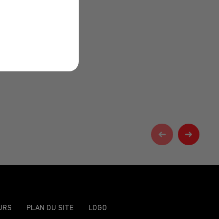
URS
PLAN DU SITE
LOGO