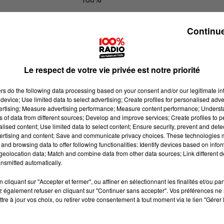
100% Radio les infos de l'Hérault
Continue
Le respect de votre vie privée est notre priorité
ers
do the following data processing based on your consent and/or our legitimate int
device; Use limited data to select advertising; Create profiles for personalised adver
vertising; Measure advertising performance; Measure content performance; Unders
ns of data from different sources; Develop and improve services; Create profiles to 
alised content; Use limited data to select content; Ensure security, prevent and detect
ertising and content; Save and communicate privacy choices. These technologies
and browsing data to offer following functionalities: Identify devices based on infor
eolocation data; Match and combine data from other data sources; Link different de
nsmitted automatically.
cliquant sur "Accepter et fermer", ou affiner en sélectionnant les finalités et/ou pa
 également refuser en cliquant sur "Continuer sans accepter". Vos préférences ne 
tre à jour vos choix, ou retirer votre consentement à tout moment via le lien "Gérer 